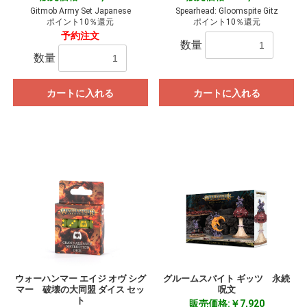
Gitmob Army Set Japanese
Spearhead: Gloomspite Gitz
ポイント10％還元
ポイント10％還元
予約注文
数量
数量
カートに入れる
カートに入れる
ウォーハンマー エイジ オヴ シグ
グルームスパイト ギッツ 永続
マー 破壊の大同盟 ダイス セッ
呪文
ト
販売価格:￥7,920