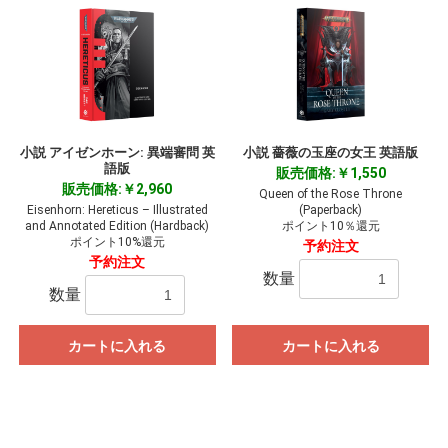
小説 アイゼンホーン: 異端審問 英
小説 薔薇の玉座の女王 英語版
語版
販売価格:￥1,550
販売価格:￥2,960
Queen of the Rose Throne
Eisenhorn: Hereticus – Illustrated
(Paperback)
and Annotated Edition (Hardback)
ポイント10％還元
ポイント10%還元
予約注文
予約注文
数量
数量
カートに入れる
カートに入れる