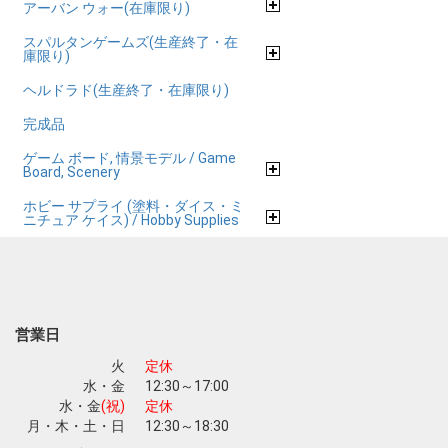
アーバン ウォー(在庫限り)
スパルタンゲームズ(生産終了・在
庫限り)
ヘルドラド(生産終了・在庫限り)
完成品
ゲーム ボード, 情景モデル / Game
Board, Scenery
ホビー サプライ (塗料・ダイス・ミ
ニチュア ケイス) / Hobby Supplies
営業日
火
定休
水・金
12:30～17:00
水・金
(祝)
定休
月・木・土・日
12:30～18:30