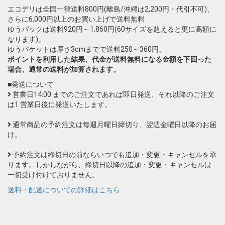
エコデリは全国一律送料800円(離島/沖縄は2,200円・代引不可)、
さらに6,000円以上のお買い上げで送料無料
ゆうパックは送料920円～1,860円(60サイズを超えると更に高額に
なります)。
ゆうパケットは厚さ3cmまでで送料250～360円。
ポイントを利用した結果、代金が送料無料になる金額を下回った
場合、通常の送料が加算されます。
■発送について
営業日14:00 までのご注文であれば即日発送、それ以降のご注文
は1 営業日後に発送いたします。
通常商品の予約注文は毎週月曜日締切り、翌週金曜日以降のお届
け。
予約注文は締切日の前ならいつでも追加・変更・キャンセルを承
ります。しかしながら、締切日以降の追加・変更・キャンセルは
一切受け付けておりません。
送料・配送についての詳細はこちら