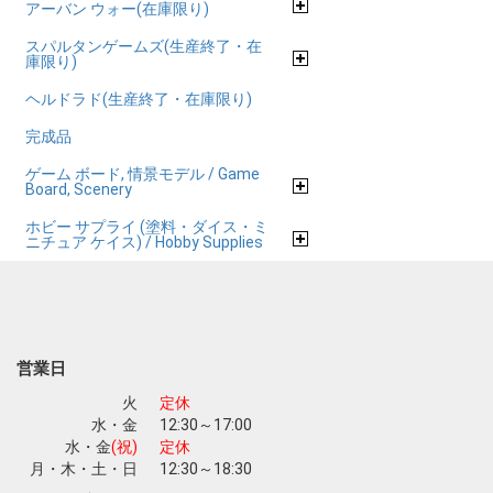
アーバン ウォー(在庫限り)
スパルタンゲームズ(生産終了・在
庫限り)
ヘルドラド(生産終了・在庫限り)
完成品
ゲーム ボード, 情景モデル / Game
Board, Scenery
ホビー サプライ (塗料・ダイス・ミ
ニチュア ケイス) / Hobby Supplies
営業日
火
定休
水・金
12:30～17:00
水・金
(祝)
定休
月・木・土・日
12:30～18:30