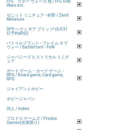
FFG スター ウォーズ 他 / FFG Star
Wars etc.
ゼニット ミニチュア - 剣聖 / Zenit
Miniature
DP9 ヘヴィ ギア ブリッツ! (6月31
日予約締切)
バトゥルフラント - フレイム オヴ
ウォー / Battlefront - FoW
ジャパニーズ ヒストリカル ミニチ
ュア
ボード ゲーム・カード ゲーム・
RPG / Board game, Card game,
RPG
ジャイアントホビー
ホビージャパン
同人 / Indies
プロドス ゲームズ / Prodos
Games(在庫限り)