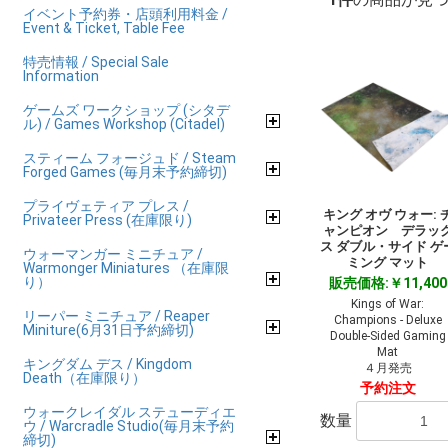
イベント予約券・店頭利用料金 /
Event & Ticket, Table Fee
特売情報 / Special Sale
Information
ゲームズ ワークショップ (シタデ
ル) / Games Workshop (Citadel)
スティーム フォージュド / Steam
Forged Games (毎月末予約締切)
プライヴェティア プレス /
キング オヴ ウォー: 
Privateer Press (在庫限り)
ャンピオン デラッ
ス ダブル・サイド ゲ
ウォーマンガー ミニチュア /
ミング マット
Warmonger Miniatures （在庫限
り）
販売価格:￥11,400
Kings of War:
リーパー ミニチュア / Reaper
Champions - Deluxe
Miniture(6月31日予約締切)
Double-Sided Gaming
Mat
キングダム デス / Kingdom
４月発売
Death（在庫限り）
予約注文
ウォークレイダル ステューディエ
数量
ウ / Warcradle Studio(毎月末予約
締切)