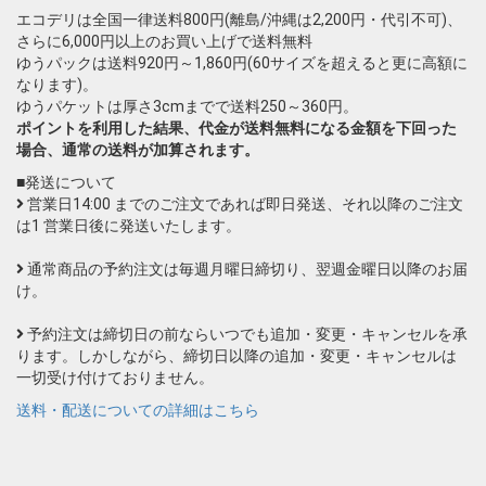
エコデリは全国一律送料800円(離島/沖縄は2,200円・代引不可)、
さらに6,000円以上のお買い上げで送料無料
ゆうパックは送料920円～1,860円(60サイズを超えると更に高額に
なります)。
ゆうパケットは厚さ3cmまでで送料250～360円。
ポイントを利用した結果、代金が送料無料になる金額を下回った
場合、通常の送料が加算されます。
■発送について
営業日14:00 までのご注文であれば即日発送、それ以降のご注文
は1 営業日後に発送いたします。
通常商品の予約注文は毎週月曜日締切り、翌週金曜日以降のお届
け。
予約注文は締切日の前ならいつでも追加・変更・キャンセルを承
ります。しかしながら、締切日以降の追加・変更・キャンセルは
一切受け付けておりません。
送料・配送についての詳細はこちら