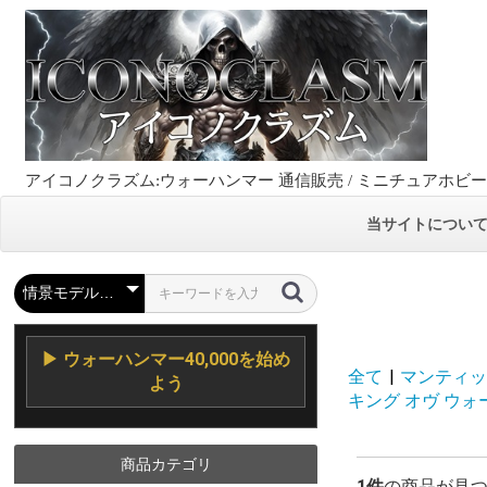
アイコノクラズム:ウォーハンマー 通信販売 / ミニチュアホビ
当サイトについ
▶ ウォーハンマー40,000を始め
全て
|
マンティック
よう
キング オヴ ウォー ヴ
商品カテゴリ
1件
の商品が見