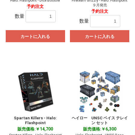
Halo: Flashpoint - Dice Booster
Fireteam Grizzly - Halo: Flashpoint
９月発売
予約注文
予約注文
数量
数量
カートに入れる
カートに入れる
Spartan Killers - Halo:
ヘイロー UNSC ベイス テレイ
Flashpoint
ン セット
販売価格:￥14,700
販売価格:￥6,300