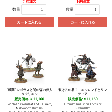
予約注文
予約注文
数量
数量
カートに入れる
カートに入れる
“緑葉” レゴラスと闇の森の狩人
裂け谷の君主 エルロンドとリン
タウリエル
ディア
販売価格:￥11,160
販売価格:￥11,160
Legolas™ Greenleaf and Tauriel™,
Elrond™ and Lindir, Lords of
Mirkwood™ Hunters
Rivendell™