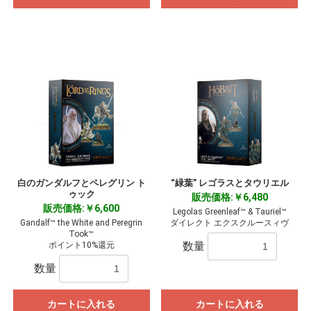
白のガンダルフとペレグリン ト
“緑葉” レゴラスとタウリエル
ゥック
販売価格:￥6,480
販売価格:￥6,600
Legolas Greenleaf™ & Tauriel™
Gandalf™ the White and Peregrin
ダイレクト エクスクルースィヴ
Took™
数量
ポイント10%還元
数量
カートに入れる
カートに入れる