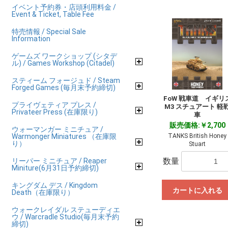
イベント予約券・店頭利用料金 /
Event & Ticket, Table Fee
特売情報 / Special Sale
Information
ゲームズ ワークショップ (シタデ
ル) / Games Workshop (Citadel)
スティーム フォージュド / Steam
Forged Games (毎月末予約締切)
FoW 戦車道 イギリ
プライヴェティア プレス /
M3 スチュアート 軽
Privateer Press (在庫限り)
車
販売価格:￥2,700
ウォーマンガー ミニチュア /
Warmonger Miniatures （在庫限
TANKS British Honey
り）
Stuart
数量
リーパー ミニチュア / Reaper
Miniture(6月31日予約締切)
キングダム デス / Kingdom
カートに入れる
Death（在庫限り）
ウォークレイダル ステューディエ
ウ / Warcradle Studio(毎月末予約
締切)