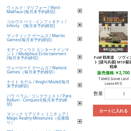
ウィルド - マリフォー / Wyrd -
Malifaux (毎月末予約締切)
コルウス ベリ - インフィネティ /
Infinity (毎月末予約締切)
マンティック ゲームズ / Mantic
Games(毎月末予約締切)
モディフィウス エンターテインマ
ント / Modiphius Entertainment
FoW 戦車道 ソヴィ
(毎月末予約締切)
ト [貸与兵器] M10 駆
戦車
ウォーロード ゲームズ / Warlord
Games（毎月末予約締切）
販売価格:￥2,700
TANKS Soviet Lend
ナイト モデル / Knight Model(毎月
Lease M10
末予約締切)
数量
パラ ベラム - コンクウェスト/ Para
Bellum - Conquest(毎月末予約締
切)
カートに入れる
マジック リアリティ ミニチュア /
Magic Reality Miniatures（在庫限
り）