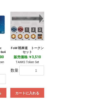
s:
FoW 戦車道 トークン
 6x4
セット
00
販売価格:￥3,510
pen
TANKS Token Set
数量
る
カートに入れる