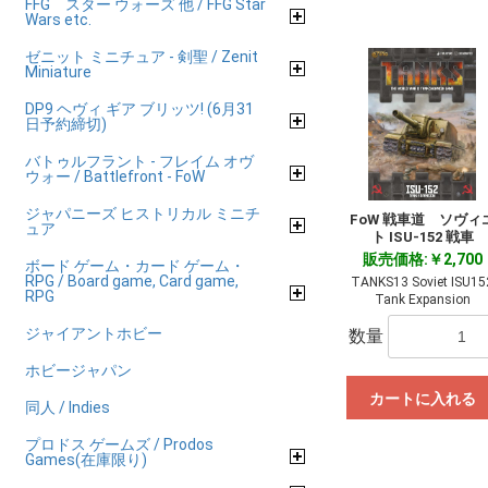
FFG スター ウォーズ 他 / FFG Star
Wars etc.
ゼニット ミニチュア - 剣聖 / Zenit
Miniature
DP9 ヘヴィ ギア ブリッツ! (6月31
日予約締切)
バトゥルフラント - フレイム オヴ
ウォー / Battlefront - FoW
ジャパニーズ ヒストリカル ミニチ
FoW 戦車道 ソヴィ
ュア
ト ISU-152 戦車
販売価格:￥2,700
ボード ゲーム・カード ゲーム・
RPG / Board game, Card game,
TANKS13 Soviet ISU15
RPG
Tank Expansion
ジャイアントホビー
数量
ホビージャパン
カートに入れる
同人 / Indies
プロドス ゲームズ / Prodos
Games(在庫限り)