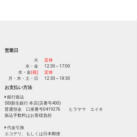
営業日
火
定休
水・金
12:30～17:00
水・金
(祝)
定休
月・木・土・日
12:30～18:30
お支払い方法
銀行振込
SBI新生銀行 本店(店番号400)
普通預金 口座番号0419276 ヒラヤマ エイキ
振込手数料はお客様負担
代金引換
エコデリ、もしくは日本郵便