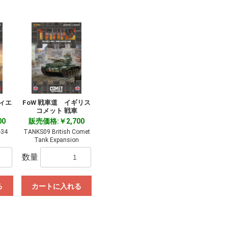
ヴィエ
FoW 戦車道 イギリス
コメット 戦車
00
販売価格:￥2,700
-34
TANKS09 British Comet
n
Tank Expansion
数量
る
カートに入れる