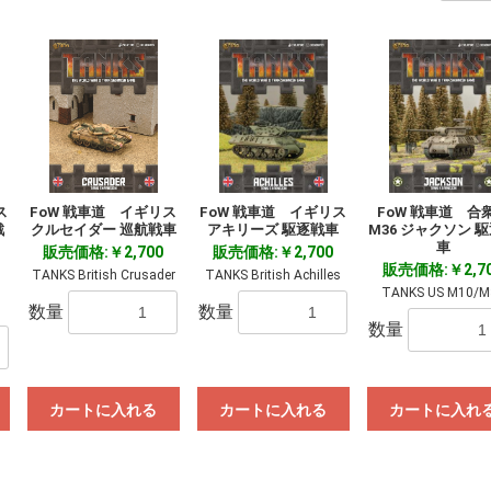
ス
FoW 戦車道 イギリス
FoW 戦車道 イギリス
FoW 戦車道 合
戦
クルセイダー 巡航戦車
アキリーズ 駆逐戦車
M36 ジャクソン 
車
販売価格:￥2,700
販売価格:￥2,700
販売価格:￥2,7
TANKS British Crusader
TANKS British Achilles
TANKS US M10/M
数量
数量
数量
カートに入れる
カートに入れる
カートに入れ