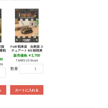
衆国
FoW 戦車道 合衆国 ス
駆逐戦
チュアート M3 軽戦車
販売価格:￥2,700
00
TANKS US Stuart
36
数量
る
カートに入れる