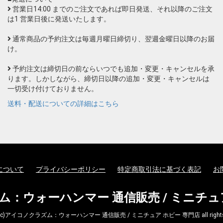
営業日14:00 までのご注文であれば即日発送、それ以降のご注文
は1 営業日後に発送いたします。
通常商品の予約注文は毎週月曜日締切り、翌週金曜日以降のお届
け。
予約注文は締切日の前ならいつでも追加・変更・キャンセルを承
ります。しかしながら、締切日以降の追加・変更・キャンセルは
一切受け付けておりません。
送料・配送についての詳細はこちら
について
プライバシーポリシー
特定商取引法に基づく表記
お
：ウォーハンマー 通信販売 / ミニチュ
ht (c)アイコノクラズム：ウォーハンマー 通信販売 / ミニチュア ホビー 専門店 all rights r