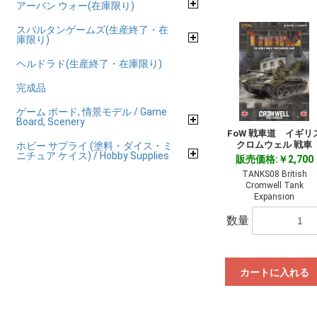
アーバン ウォー(在庫限り)
スパルタンゲームズ(生産終了・在
庫限り)
ヘルドラド(生産終了・在庫限り)
完成品
ゲーム ボード, 情景モデル / Game
Board, Scenery
FoW 戦車道 イギリ
クロムウェル 戦車
ホビー サプライ (塗料・ダイス・ミ
ニチュア ケイス) / Hobby Supplies
販売価格:￥2,700
TANKS08 British
Cromwell Tank
Expansion
数量
カートに入れる