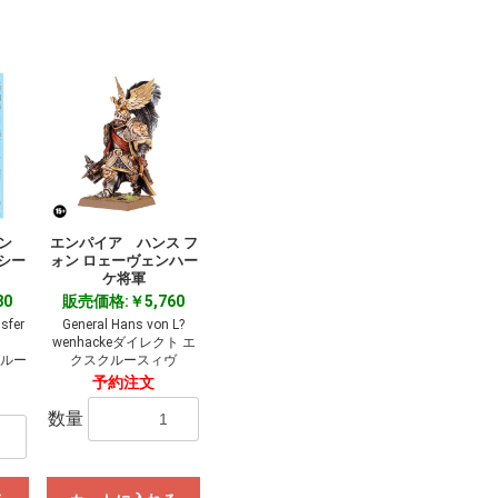
マン
エンパイア ハンス フ
シー
ォン ロェーヴェンハー
ケ将軍
80
販売価格:￥5,760
sfer
General Hans von L?
wenhackeダイレクト エ
クルー
クスクルースィヴ
予約注文
数量