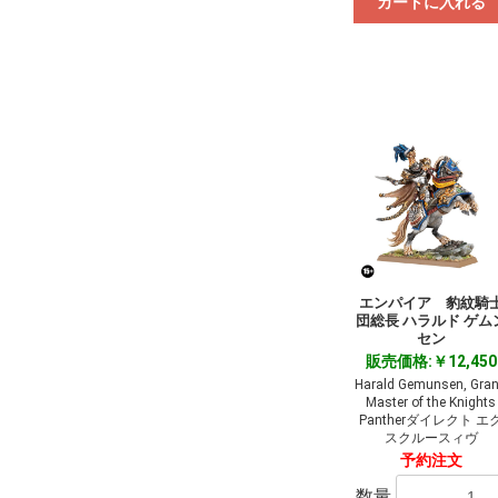
カートに入れる
エンパイア 豹紋騎
団総長 ハラルド ゲム
セン
販売価格:￥12,450
Harald Gemunsen, Gra
Master of the Knights
Pantherダイレクト エ
スクルースィヴ
予約注文
数量