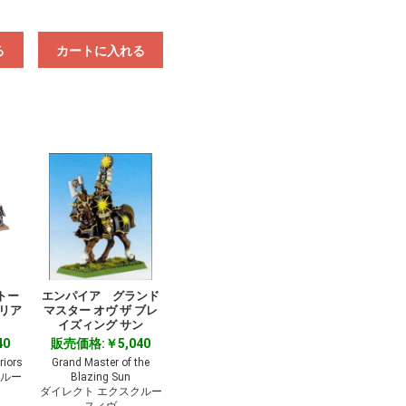
る
カートに入れる
トー
エンパイア グランド
ォリア
マスター オヴ ザ ブレ
イズィング サン
40
販売価格:￥5,040
riors
Grand Master of the
クルー
Blazing Sun
ダイレクト エクスクルー
スィヴ