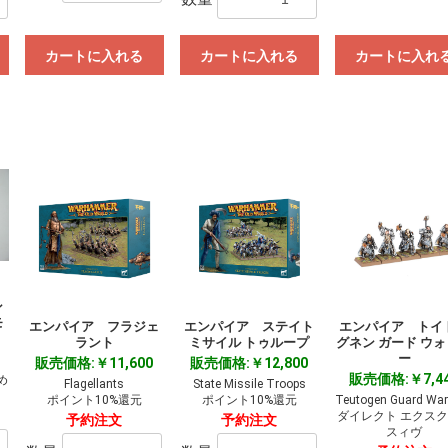
カートに入れる
カートに入れる
カートに入れ
ン
モ
エンパイア フラジェ
エンパイア ステイト
エンパイア トイ
ラント
ミサイル トゥループ
グネン ガード ウ
ー
販売価格:￥11,600
販売価格:￥12,800
販売価格:￥7,4
め
Flagellants
State Missile Troops
ポイント10%還元
ポイント10%還元
Teutogen Guard War
ダイレクト エクス
予約注文
予約注文
スィヴ