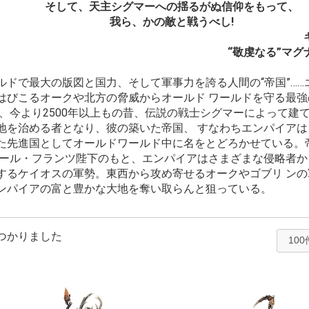
そして、天主シグマーへの揺るがぬ信仰をもって、
我ら、かの敵と戦うべし!
“敬虔なる”マ
ドで最大の版図と国力、そして軍事力を誇る人間の“帝国”……
はびこるオークや北方の脅威からオールド ワールドを守る最強
今より2500年以上もの昔、伝説の戦士シグマーによって建
地を治める者となり、彼の築いた帝国、 すなわちエンパイア
た先進国としてオールドワールド中に名をとどろかせている。
カール・フランツ陛下のもと、エンパイアはさまざまな侵略者
するケイオスの軍勢。東西から攻め寄せるオークやゴブリ ン
ンパイアの富と豊かな大地を奪い取らんと狙っている。
つかりました