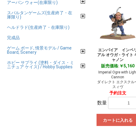
アーバン ウォー(在庫限り)
スパルタンゲームズ(生産終了・在
庫限り)
ヘルドラド(生産終了・在庫限り)
完成品
ゲーム ボード, 情景モデル / Game
エンパイア インペ
Board, Scenery
アル オウガ - ライト 
ャノン
ホビー サプライ (塗料・ダイス・ミ
販売価格:￥5,160
ニチュア ケイス) / Hobby Supplies
Imperial Ogre with Ligh
Cannon
ダイレクト エクスクル
スィヴ
予約注文
数量
カートに入れる