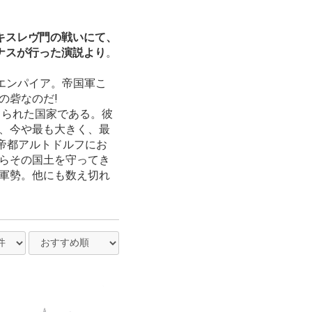
キスレヴ門の戦いにて、
グナスが行った演説より
。
エンパイア。帝国軍こ
の砦なのだ!
てられた国家である。彼
は、今や最も大きく、最
帝都アルトドルフにお
からその国土を守ってき
の軍勢。他にも数え切れ