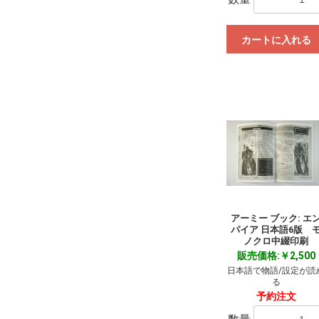
カートに入れる
アーミー ブック: エ
パイア 日本語6版 
ノクロ中綴印刷
販売価格:￥2,500
日本語で物語/設定が読
る
予約注文