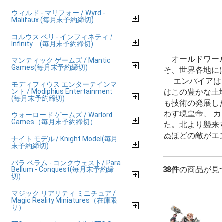
ウィルド - マリフォー / Wyrd -
Malifaux (毎月末予約締切)
コルウス ベリ - インフィネティ /
Infinity (毎月末予約締切)
オールドワール
マンティック ゲームズ / Mantic
Games(毎月末予約締切)
そ、世界各地に
エンパイアは、
モディフィウス エンターテインマ
ント / Modiphius Entertainment
はこの豊かな土
(毎月末予約締切)
も技術の発展し
わす現皇帝、 
ウォーロード ゲームズ / Warlord
Games（毎月末予約締切）
た。北より襲来
ぬほどの敵がエ
ナイト モデル / Knight Model(毎月
末予約締切)
パラ ベラム - コンクウェスト/ Para
38件
の商品が見
Bellum - Conquest(毎月末予約締
切)
マジック リアリティ ミニチュア /
Magic Reality Miniatures（在庫限
り）