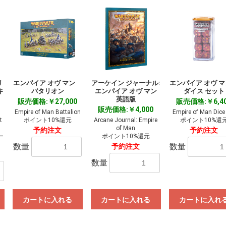
リ
エンパイア オヴ マン
アーケイン ジャーナル:
エンパイア オヴ 
キ
バタリオン
エンパイア オヴ マン
ダイス セット
英語版
販売価格:￥27,000
販売価格:￥6,4
販売価格:￥4,000
Empire of Man Battalion
Empire of Man Dice
t
ポイント10%還元
Arcane Journal: Empire
ポイント10%還
of Man
予約注文
予約注文
ー
ポイント10%還元
数量
数量
予約注文
数量
カートに入れる
カートに入れる
カートに入れ