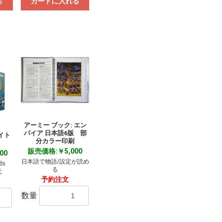
る
カートに入れる
アーミー ブック: エン
パイア 日本語6版 部
イト
分カラー印刷
販売価格:￥5,000
00
日本語で物語/設定が読め
ds
る
元
予約注文
数量