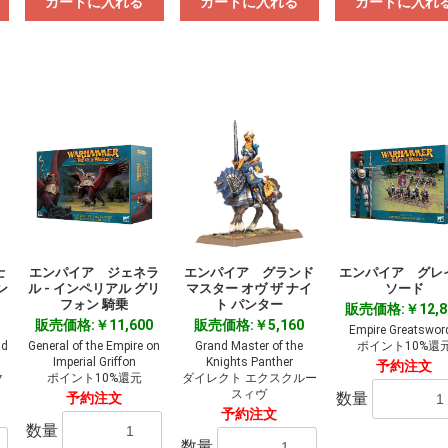
カートに入れる
カートに入れる
カートに入れ
士
エンパイア ジェネラ
エンパイア グランド
エンパイア グレ
ン
ル - インペリアル グリ
マスター オヴ ザ ナイ
ソード
フォン 騎乗
ト パンター
販売価格:￥12,8
販売価格:￥11,600
販売価格:￥5,160
Empire Greatswor
nd
General of the Empire on
Grand Master of the
ポイント10%還
Imperial Griffon
Knights Panther
予約注文
ク
ポイント10%還元
ダイレクト エクスクルー
スィヴ
数量
予約注文
予約注文
数量
数量