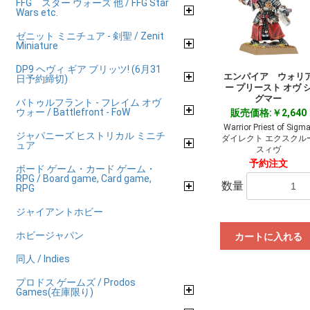
FFG スター ウォーズ 他 / FFG Star
Wars etc.
ゼニット ミニチュア - 剣聖 / Zenit
Miniature
DP9 ヘヴィ ギア ブリッツ! (6月31
エンパイア ウォリ
日予約締切)
ー プリースト オヴ 
グマー
バトゥルフラント - フレイム オヴ
ウォー / Battlefront - FoW
販売価格:￥2,640
Warrior Priest of Sigma
ジャパニーズ ヒストリカル ミニチ
ダイレクト エクスクル
ュア
スィヴ
予約注文
ボード ゲーム・カード ゲーム・
RPG / Board game, Card game,
数量
RPG
ジャイアントホビー
ホビージャパン
カートに入れる
同人 / Indies
プロドス ゲームズ / Prodos
Games(在庫限り)