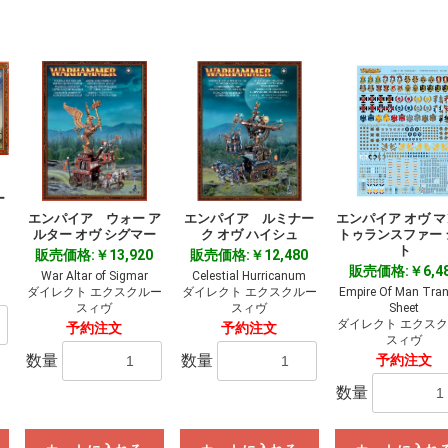
お買い物を続ける
カートへ進む
ー
エンパイア ウォー ア
エンパイア ルミナー
エンパイア オヴ 
ルター オヴ シグマー
ク オヴ ハイシュ
トゥランスファー 
ト
販売価格:￥13,920
販売価格:￥12,480
ト
販売価格:￥6,4
War Altar of Sigmar
Celestial Hurricanum
ダイレクト エクスクルー
ダイレクト エクスクルー
Empire Of Man Tran
スィヴ
スィヴ
Sheet
ダイレクト エクス
予約注文
予約注文
スィヴ
数量
数量
予約注文
数量