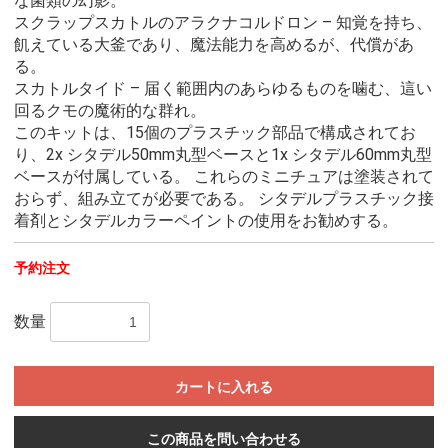
な菌類の幻影。
スクラップスカトルのアラクナコルドロン – 知覚を持ち、
飢えている大釜であり、魔法能力を高めるが、代償があ
る。
スカトルタイド – 届く範囲内のあらゆるものを噛む、這い
回るクモの魔術的な群れ。
このキットは、15個のプラスチック部品で構成されてお
り、2x シタデル50mm丸型ベースと1x シタデル60mm丸型
ベースが付属している。 これらのミニチュアは塗装されて
おらず、組み立てが必要である。 シタデルプラスチック接
着剤とシタデルカラーペイントの使用をお勧めする。
予約注文
数量
カートに入れる
この商品を問い合わせる