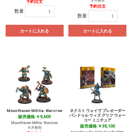
９月発売
予約注文
予約注文
数量
数量
カートに入れる
カートに入れる
Mounthaven Militia: Warcrow
ネクスト ウェイヴ プレオーダー
バンドゥル ウィズ グリフ ウォー
販売価格:￥9,600
コー ミニチュア
Mounthaven Militia: Warcrow
販売価格:￥38,100
９月発売