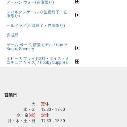
アーバン ウォー(在庫限り)
スパルタンゲームズ(生産終了・在
庫限り)
ヘルドラド(生産終了・在庫限り)
完成品
ゲーム ボード, 情景モデル / Game
Board, Scenery
ホビー サプライ (塗料・ダイス・ミ
ニチュア ケイス) / Hobby Supplies
営業日
火
定休
水・金
12:30～17:00
水・金
(祝)
定休
月・木・土・日
12:30～18:30