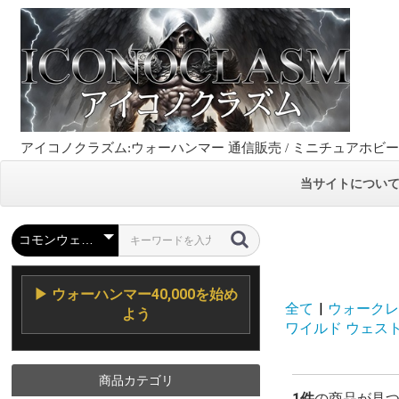
アイコノクラズム:ウォーハンマー 通信販売 / ミニチュアホビ
当サイトについ
▶ ウォーハンマー40,000を始め
全て
|
ウォークレイ
よう
ワイルド ウェスト エク
商品カテゴリ
1件
の商品が見