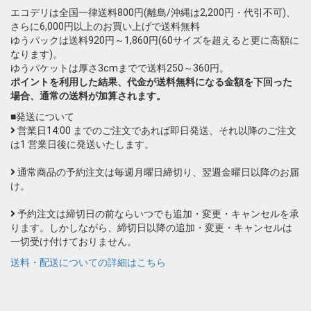
エコデリは全国一律送料800円(離島/沖縄は2,200円・代引不可)、
さらに6,000円以上のお買い上げで送料無料
ゆうパックは送料920円～1,860円(60サイズを超えると更に高額に
なります)。
ゆうパケットは厚さ3cmまでで送料250～360円。
ポイントを利用した結果、代金が送料無料になる金額を下回った
場合、通常の送料が加算されます。
■発送について
営業日14:00 までのご注文であれば即日発送、それ以降のご注文
は1 営業日後に発送いたします。
通常商品の予約注文は毎週月曜日締切り、翌週金曜日以降のお届
け。
予約注文は締切日の前ならいつでも追加・変更・キャンセルを承
ります。しかしながら、締切日以降の追加・変更・キャンセルは
一切受け付けておりません。
送料・配送についての詳細はこちら