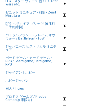
FFG スター ウォーズ 他 / FFG Star
Wars etc.
ゼニット ミニチュア - 剣聖 / Zenit
Miniature
DP9 ヘヴィ ギア ブリッツ! (6月31
日予約締切)
バトゥルフラント - フレイム オヴ
ウォー / Battlefront - FoW
ジャパニーズ ヒストリカル ミニチ
ュア
ボード ゲーム・カード ゲーム・
RPG / Board game, Card game,
RPG
ジャイアントホビー
ホビージャパン
同人 / Indies
プロドス ゲームズ / Prodos
Games(在庫限り)