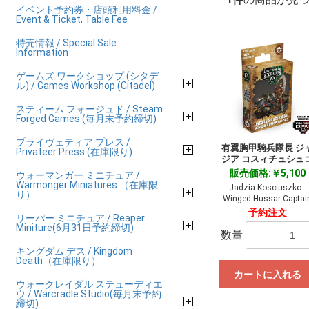
イベント予約券・店頭利用料金 /
Event & Ticket, Table Fee
特売情報 / Special Sale
Information
ゲームズ ワークショップ (シタデ
ル) / Games Workshop (Citadel)
スティーム フォージュド / Steam
Forged Games (毎月末予約締切)
プライヴェティア プレス /
有翼胸甲騎兵隊長 ジ
Privateer Press (在庫限り)
ジア コスィチュシュ
販売価格:￥5,100
ウォーマンガー ミニチュア /
Warmonger Miniatures （在庫限
Jadzia Kosciuszko -
り）
Winged Hussar Captai
予約注文
リーパー ミニチュア / Reaper
Miniture(6月31日予約締切)
数量
キングダム デス / Kingdom
Death（在庫限り）
カートに入れる
ウォークレイダル ステューディエ
ウ / Warcradle Studio(毎月末予約
締切)