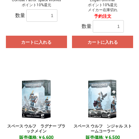
Combat Patrol: Space Wolves
Logan Grimnar
ポイント10%還元
ポイント10%還元
メイカー在庫切れ
数量
予約注文
数量
カートに入れる
カートに入れる
スペース ウルフ ラグナー ブラ
スペース ウルフ ンジャル スト
ックメイン
ームコーラー
販売価格:￥6,600
販売価格:￥6,500