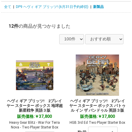
全て
|
DP9 ヘヴィ ギア ブリッツ! (6月31日予約締切)
|
新製品
12件
の商品が見つかりました
ヘヴィ ギア ブリッツ! 2プレイ
ヘヴィ ギア ブリッツ! 2プレイ
ヤー スターター ボックス 地球超
ヤー スターター ボックス バトゥ
新星戦争 英語３版
ル イン ザ バンドゥル 英語３版
販売価格:￥37,800
販売価格:￥37,800
Heavy Gear Blitz - War For Terra
HGB 3rd Ed Two Player Starter Box
Nova - Two Player Starter Box