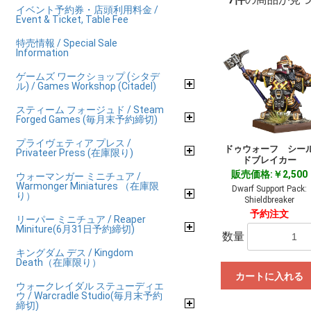
イベント予約券・店頭利用料金 /
Event & Ticket, Table Fee
特売情報 / Special Sale
Information
ゲームズ ワークショップ (シタデ
ル) / Games Workshop (Citadel)
スティーム フォージュド / Steam
Forged Games (毎月末予約締切)
プライヴェティア プレス /
ドゥウォーフ シー
Privateer Press (在庫限り)
ドブレイカー
販売価格:￥2,500
ウォーマンガー ミニチュア /
Warmonger Miniatures （在庫限
Dwarf Support Pack:
り）
Shieldbreaker
予約注文
リーパー ミニチュア / Reaper
Miniture(6月31日予約締切)
数量
キングダム デス / Kingdom
Death（在庫限り）
カートに入れる
ウォークレイダル ステューディエ
ウ / Warcradle Studio(毎月末予約
締切)