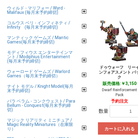
ウィルド - マリフォー / Wyrd -
Malifaux (毎月末予約締切)
コルウス ベリ - インフィネティ /
Infinity (毎月末予約締切)
マンティック ゲームズ / Mantic
Games(毎月末予約締切)
モディフィウス エンターテインマ
ント / Modiphius Entertainment
(毎月末予約締切)
ドゥウォーフ リー
ウォーロード ゲームズ / Warlord
ンフォアスメント パ
Games（毎月末予約締切）
ク
販売価格:￥3,150
ナイト モデル / Knight Model(毎月
Dwarf Reinforcement
末予約締切)
Pack
パラ ベラム - コンクウェスト/ Para
予約注文
Bellum - Conquest(毎月末予約締
切)
数量
マジック リアリティ ミニチュア /
Magic Reality Miniatures（在庫限
り）
カートに入れる