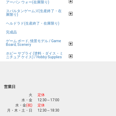
アーバン ウォー(在庫限り)
スパルタンゲームズ(生産終了・在
庫限り)
ヘルドラド(生産終了・在庫限り)
完成品
ゲーム ボード, 情景モデル / Game
Board, Scenery
ホビー サプライ (塗料・ダイス・ミ
ニチュア ケイス) / Hobby Supplies
営業日
火
定休
水・金
12:30～17:00
水・金
(祝)
定休
月・木・土・日
12:30～18:30