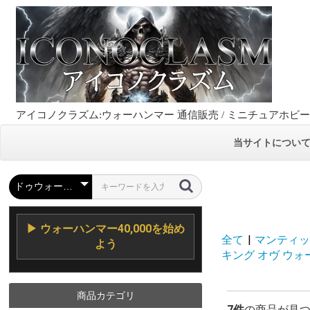
アイコノクラズム:ウォーハンマー 通信販売 / ミニチュアホビ
当サイトについ
▶ ウォーハンマー40,000を始め
全て
|
マンティック
よう
キング オヴ ウォー ヴ
商品カテゴリ
7件
の商品が見