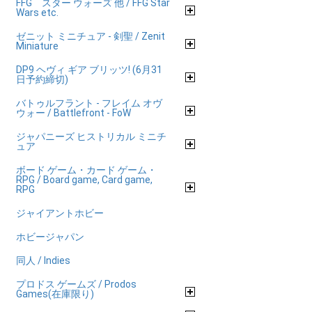
FFG スター ウォーズ 他 / FFG Star
Wars etc.
ゼニット ミニチュア - 剣聖 / Zenit
Miniature
DP9 ヘヴィ ギア ブリッツ! (6月31
日予約締切)
バトゥルフラント - フレイム オヴ
ウォー / Battlefront - FoW
ジャパニーズ ヒストリカル ミニチ
ュア
ボード ゲーム・カード ゲーム・
RPG / Board game, Card game,
RPG
ジャイアントホビー
ホビージャパン
同人 / Indies
プロドス ゲームズ / Prodos
Games(在庫限り)