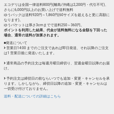
エコデリは全国一律送料800円(離島/沖縄は2,200円・代引不可)、
さらに6,000円以上のお買い上げで送料無料
ゆうパックは送料920円～1,860円(60サイズを超えると更に高額に
なります)。
ゆうパケットは厚さ3cmまでで送料250～360円。
ポイントを利用した結果、代金が送料無料になる金額を下回った
場合、通常の送料が加算されます。
■発送について
営業日14:00 までのご注文であれば即日発送、それ以降のご注文
は1 営業日後に発送いたします。
通常商品の予約注文は毎週月曜日締切り、翌週金曜日以降のお届
け。
予約注文は締切日の前ならいつでも追加・変更・キャンセルを承
ります。しかしながら、締切日以降の追加・変更・キャンセルは
一切受け付けておりません。
送料・配送についての詳細はこちら