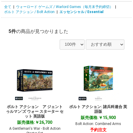
全て
|
ウォーロード ゲームズ / Warlord Games（毎月末予約締切）
|
ボルト アクション / Bolt Action
|
エッセンシャル / Essential
5件
の商品が見つかりました
ボルト アクション ア ジェント
ボルト アクション: 諸兵科連合 英
ゥルマン'ズ ウォー スターター セ
語版
ット 英語版
販売価格:￥15,900
販売価格:￥26,700
Bolt Action: Combined Arms
A Gentleman's War - Bolt Action
予約注文