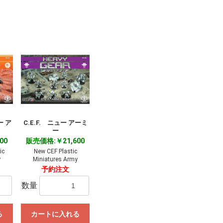
 ア
C.E.F. ニュー アーミ
ー
00
販売価格:￥21,600
ic
New CEF Plastic
y
Miniatures Army
予約注文
数量
る
カートに入れる