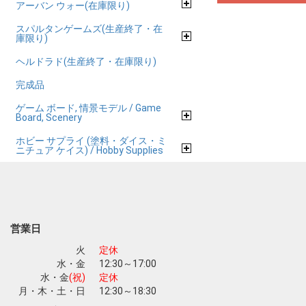
アーバン ウォー(在庫限り)
スパルタンゲームズ(生産終了・在
庫限り)
ヘルドラド(生産終了・在庫限り)
完成品
ゲーム ボード, 情景モデル / Game
Board, Scenery
ホビー サプライ (塗料・ダイス・ミ
ニチュア ケイス) / Hobby Supplies
営業日
火
定休
水・金
12:30～17:00
水・金
(祝)
定休
月・木・土・日
12:30～18:30