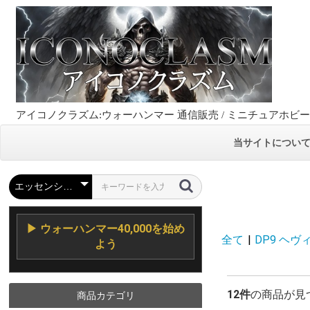
アイコノクラズム:ウォーハンマー 通信販売 / ミニチュアホビ
当サイトについ
▶ ウォーハンマー40,000を始め
全て
|
DP9 ヘヴ
よう
12件
の商品が見
商品カテゴリ