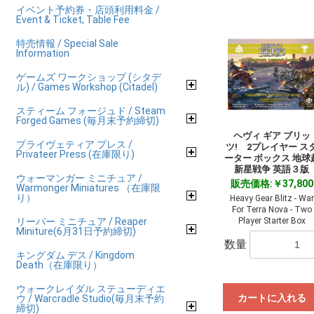
イベント予約券・店頭利用料金 /
Event & Ticket, Table Fee
特売情報 / Special Sale
Information
ゲームズ ワークショップ (シタデ
ル) / Games Workshop (Citadel)
スティーム フォージュド / Steam
Forged Games (毎月末予約締切)
ヘヴィ ギア ブリッ
プライヴェティア プレス /
ツ! 2プレイヤー ス
Privateer Press (在庫限り)
ーター ボックス 地球
新星戦争 英語３版
ウォーマンガー ミニチュア /
販売価格:￥37,800
Warmonger Miniatures （在庫限
り）
Heavy Gear Blitz - War
For Terra Nova - Two
リーパー ミニチュア / Reaper
Player Starter Box
Miniture(6月31日予約締切)
数量
キングダム デス / Kingdom
Death（在庫限り）
ウォークレイダル ステューディエ
カートに入れる
ウ / Warcradle Studio(毎月末予約
締切)