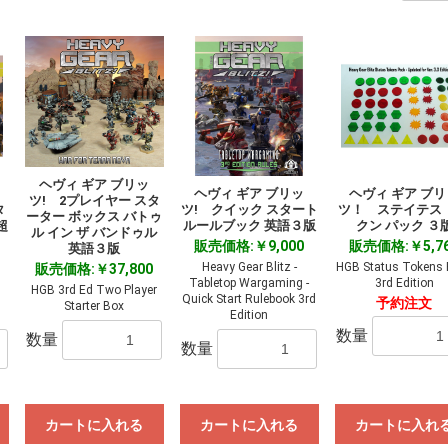
ヘヴィ ギア ブリッ
ヘヴィ ギア ブリッ
ヘヴィ ギア ブ
ツ! 2プレイヤー スタ
タ
ツ! クイック スタート
ツ！ ステイテス 
ーター ボックス バトゥ
超
ルールブック 英語３版
クン パック ３
ル イン ザ バンドゥル
販売価格:￥9,000
販売価格:￥5,7
英語３版
Heavy Gear Blitz -
HGB Status Tokens 
販売価格:￥37,800
Tabletop Wargaming -
3rd Edition
HGB 3rd Ed Two Player
Quick Start Rulebook 3rd
予約注文
Starter Box
Edition
数量
数量
数量
カートに入れる
カートに入れる
カートに入れ