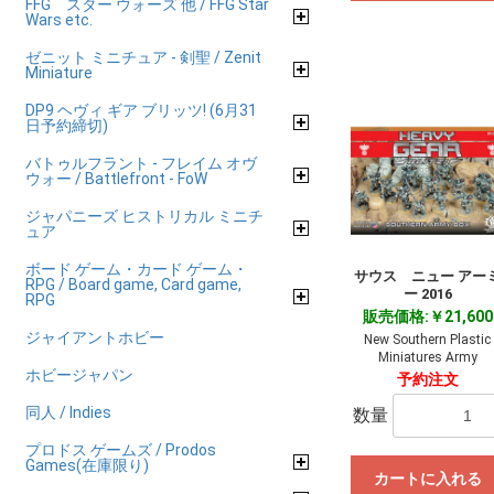
FFG スター ウォーズ 他 / FFG Star
Wars etc.
ゼニット ミニチュア - 剣聖 / Zenit
Miniature
DP9 ヘヴィ ギア ブリッツ! (6月31
日予約締切)
バトゥルフラント - フレイム オヴ
ウォー / Battlefront - FoW
ジャパニーズ ヒストリカル ミニチ
ュア
ボード ゲーム・カード ゲーム・
サウス ニュー アー
RPG / Board game, Card game,
ー 2016
RPG
販売価格:￥21,600
ジャイアントホビー
New Southern Plastic
Miniatures Army
ホビージャパン
予約注文
同人 / Indies
数量
プロドス ゲームズ / Prodos
Games(在庫限り)
カートに入れる