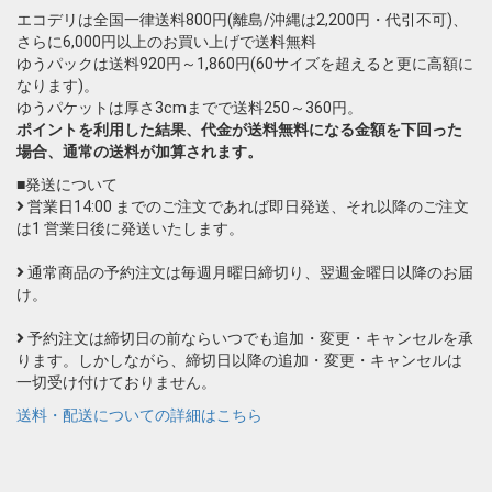
エコデリは全国一律送料800円(離島/沖縄は2,200円・代引不可)、
さらに6,000円以上のお買い上げで送料無料
ゆうパックは送料920円～1,860円(60サイズを超えると更に高額に
なります)。
ゆうパケットは厚さ3cmまでで送料250～360円。
ポイントを利用した結果、代金が送料無料になる金額を下回った
場合、通常の送料が加算されます。
■発送について
営業日14:00 までのご注文であれば即日発送、それ以降のご注文
は1 営業日後に発送いたします。
通常商品の予約注文は毎週月曜日締切り、翌週金曜日以降のお届
け。
予約注文は締切日の前ならいつでも追加・変更・キャンセルを承
ります。しかしながら、締切日以降の追加・変更・キャンセルは
一切受け付けておりません。
送料・配送についての詳細はこちら