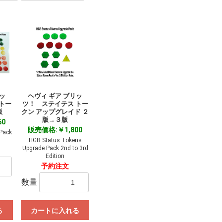
リッ
ヘヴィ ギア ブリッ
トー
ツ！ ステイテス トー
版
クン アップグレイド ２
版→３版
60
販売価格:￥1,800
Pack
HGB Status Tokens
Upgrade Pack 2nd to 3rd
Edition
予約注文
数量
る
カートに入れる