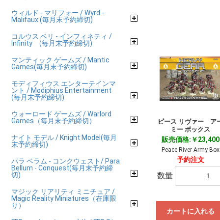
ウィルド - マリフォー / Wyrd -
Malifaux (毎月末予約締切)
コルウス ベリ - インフィネティ /
Infinity (毎月末予約締切)
マンティック ゲームズ / Mantic
Games(毎月末予約締切)
モディフィウス エンターテインマ
ント / Modiphius Entertainment
(毎月末予約締切)
ウォーロード ゲームズ / Warlord
Games（毎月末予約締切）
ピース リヴァー ア
ミー ボックス
ナイト モデル / Knight Model(毎月
販売価格:￥23,400
末予約締切)
Peace River Army Box
予約注文
パラ ベラム - コンクウェスト/ Para
Bellum - Conquest(毎月末予約締
切)
数量
マジック リアリティ ミニチュア /
Magic Reality Miniatures（在庫限
り）
カートに入れる