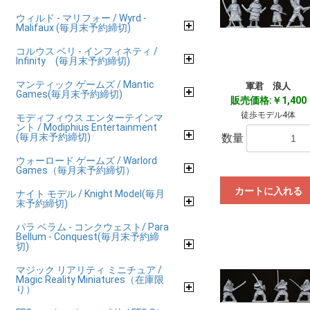
ウィルド - マリフォー / Wyrd -
Malifaux (毎月末予約締切)
コルウス ベリ - インフィネティ /
Infinity (毎月末予約締切)
マンティック ゲームズ / Mantic
軍君 浪人
Games(毎月末予約締切)
販売価格:￥1,400
徒歩モデル4体
モディフィウス エンターテインマ
ント / Modiphius Entertainment
(毎月末予約締切)
数量
ウォーロード ゲームズ / Warlord
Games（毎月末予約締切）
カートに入れる
ナイト モデル / Knight Model(毎月
末予約締切)
パラ ベラム - コンクウェスト/ Para
Bellum - Conquest(毎月末予約締
切)
マジック リアリティ ミニチュア /
Magic Reality Miniatures（在庫限
り）