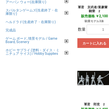
アーバン ウォー(在庫限り)
軍君 京武者/富豪
スパルタンゲームズ(生産終了・在
騎乗 2
庫限り)
販売価格:￥2,100
騎乗モデル3体
ヘルドラド(生産終了・在庫限り)
数量
完成品
ゲーム ボード, 情景モデル / Game
Board, Scenery
カートに入れる
ホビー サプライ (塗料・ダイス・ミ
ニチュア ケイス) / Hobby Supplies
軍君 郎党 2