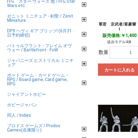
FFG スター ウォーズ 他 / FFG Star
Wars etc.
ゼニット ミニチュア - 剣聖 / Zenit
Miniature
軍君 京武者/富豪
1
DP9 ヘヴィ ギア ブリッツ! (6月31
日予約締切)
販売価格:￥1,400
徒歩モデル4体
バトゥルフラント - フレイム オヴ
ウォー / Battlefront - FoW
数量
ジャパニーズ ヒストリカル ミニチ
ュア
カートに入れる
ボード ゲーム・カード ゲーム・
RPG / Board game, Card game,
RPG
ジャイアントホビー
ホビージャパン
同人 / Indies
プロドス ゲームズ / Prodos
Games(在庫限り)