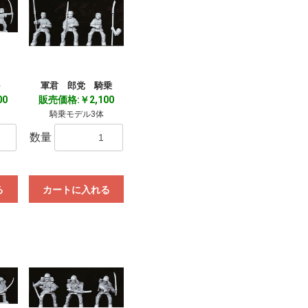
弓
軍君 郎党 騎乗
00
販売価格:￥2,100
騎乗モデル3体
数量
る
カートに入れる