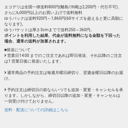
エコデリは全国一律送料800円(離島/沖縄は2,200円・代引不可)、
さらに6,000円以上のお買い上げで送料無料
ゆうパックは送料920円～1,860円(60サイズを超えると更に高額に
なります)。
ゆうパケットは厚さ3cmまでで送料250～360円。
ポイントを利用した結果、代金が送料無料になる金額を下回った
場合、通常の送料が加算されます。
■発送について
営業日14:00 までのご注文であれば即日発送、それ以降のご注文
は1 営業日後に発送いたします。
通常商品の予約注文は毎週月曜日締切り、翌週金曜日以降のお届
け。
予約注文は締切日の前ならいつでも追加・変更・キャンセルを承
ります。しかしながら、締切日以降の追加・変更・キャンセルは
一切受け付けておりません。
送料・配送についての詳細はこちら