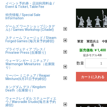
イベント予約券・店頭利用料金 /
Event & Ticket, Table Fee
特売情報 / Special Sale
Information
ゲームズ ワークショップ (シタデ
ル) / Games Workshop (Citadel)
スティーム フォージュド / Steam
Forged Games (毎月末予約締切)
軍君 軍団兵士 中
長
プライヴェティア プレス /
販売価格:￥1,400
Privateer Press (在庫限り)
徒歩モデル4体
ウォーマンガー ミニチュア /
数量
Warmonger Miniatures （在庫限
り）
リーパー ミニチュア / Reaper
カートに入れる
Miniture(6月31日予約締切)
キングダム デス / Kingdom
Death（在庫限り）
ウォークレイダル ステューディエ
ウ / Warcradle Studio(毎月末予約
締切)