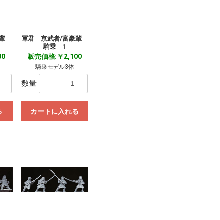
豪輩
軍君 京武者/富豪輩
騎乗 1
00
販売価格:￥2,100
騎乗モデル3体
数量
る
カートに入れる