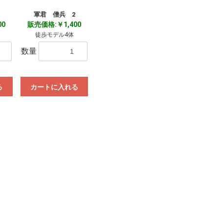
軍君 僧兵 2
00
販売価格:￥1,400
徒歩モデル4体
数量
る
カートに入れる