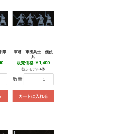
中隊
軍君 軍団兵士 儀仗
兵
00
販売価格:￥1,400
徒歩モデル4体
数量
る
カートに入れる