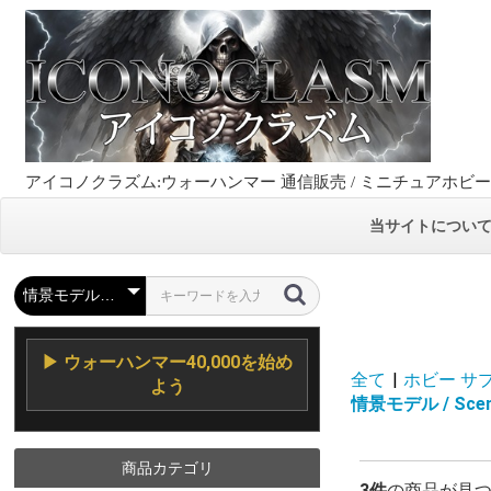
アイコノクラズム:ウォーハンマー 通信販売 / ミニチュアホビ
当サイトについ
▶ ウォーハンマー40,000を始め
全て
|
ホビー サプラ
よう
情景モデル / Scen
商品カテゴリ
3件
の商品が見