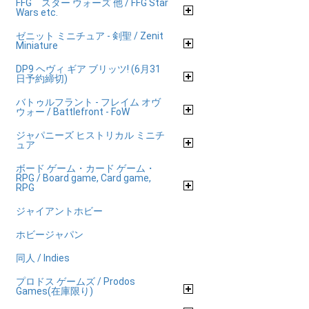
FFG スター ウォーズ 他 / FFG Star
Wars etc.
ゼニット ミニチュア - 剣聖 / Zenit
Miniature
DP9 ヘヴィ ギア ブリッツ! (6月31
日予約締切)
バトゥルフラント - フレイム オヴ
ウォー / Battlefront - FoW
ジャパニーズ ヒストリカル ミニチ
ュア
ボード ゲーム・カード ゲーム・
RPG / Board game, Card game,
RPG
ジャイアントホビー
ホビージャパン
同人 / Indies
プロドス ゲームズ / Prodos
Games(在庫限り)