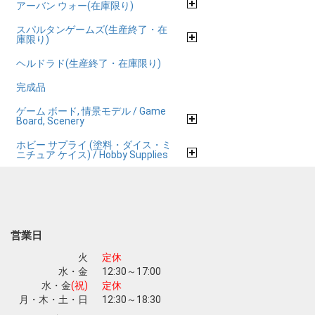
アーバン ウォー(在庫限り)
スパルタンゲームズ(生産終了・在
庫限り)
ヘルドラド(生産終了・在庫限り)
完成品
ゲーム ボード, 情景モデル / Game
Board, Scenery
ホビー サプライ (塗料・ダイス・ミ
ニチュア ケイス) / Hobby Supplies
営業日
火
定休
水・金
12:30～17:00
水・金
(祝)
定休
月・木・土・日
12:30～18:30