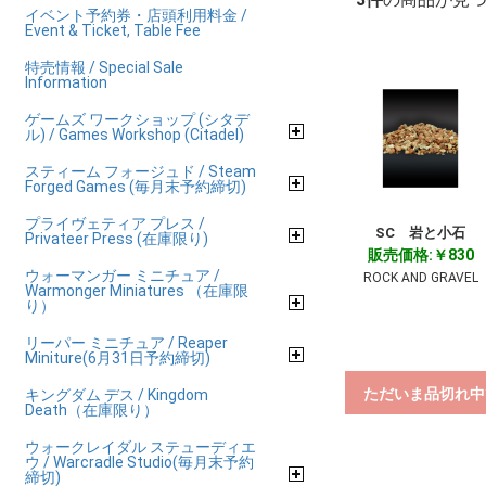
イベント予約券・店頭利用料金 /
Event & Ticket, Table Fee
特売情報 / Special Sale
Information
ゲームズ ワークショップ (シタデ
ル) / Games Workshop (Citadel)
スティーム フォージュド / Steam
Forged Games (毎月末予約締切)
プライヴェティア プレス /
SC 岩と小石
Privateer Press (在庫限り)
販売価格:￥830
ウォーマンガー ミニチュア /
ROCK AND GRAVEL
Warmonger Miniatures （在庫限
り）
リーパー ミニチュア / Reaper
Miniture(6月31日予約締切)
ただいま品切れ中
キングダム デス / Kingdom
Death（在庫限り）
ウォークレイダル ステューディエ
ウ / Warcradle Studio(毎月末予約
締切)