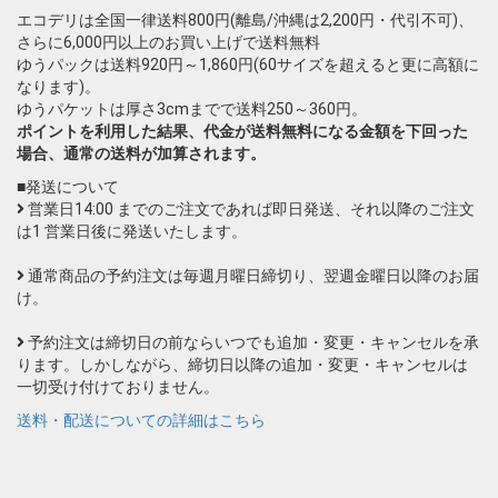
エコデリは全国一律送料800円(離島/沖縄は2,200円・代引不可)、
さらに6,000円以上のお買い上げで送料無料
ゆうパックは送料920円～1,860円(60サイズを超えると更に高額に
なります)。
ゆうパケットは厚さ3cmまでで送料250～360円。
ポイントを利用した結果、代金が送料無料になる金額を下回った
場合、通常の送料が加算されます。
■発送について
営業日14:00 までのご注文であれば即日発送、それ以降のご注文
は1 営業日後に発送いたします。
通常商品の予約注文は毎週月曜日締切り、翌週金曜日以降のお届
け。
予約注文は締切日の前ならいつでも追加・変更・キャンセルを承
ります。しかしながら、締切日以降の追加・変更・キャンセルは
一切受け付けておりません。
送料・配送についての詳細はこちら