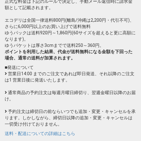
正式な料金は下記のルールで決定し、手動メール返信時に請求金
額として記載されます。
エコデリは全国一律送料800円(離島/沖縄は2,200円・代引不可)、
さらに6,000円以上のお買い上げで送料無料
ゆうパックは送料920円～1,860円(60サイズを超えると更に高額に
なります)。
ゆうパケットは厚さ3cmまでで送料250～360円。
ポイントを利用した結果、代金が送料無料になる金額を下回った
場合、通常の送料が加算されます。
■発送について
営業日14:00 までのご注文であれば即日発送、それ以降のご注文
は1 営業日後に発送いたします。
通常商品の予約注文は毎週月曜日締切り、翌週金曜日以降のお届
け。
予約注文は締切日の前ならいつでも追加・変更・キャンセルを承
ります。しかしながら、締切日以降の追加・変更・キャンセルは
一切受け付けておりません。
送料・配送についての詳細はこちら