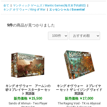
全て
|
マンティック ゲームズ / Mantic Games(毎月末予約締切)
|
キング オヴ ウォー / King of War
|
エッセンシャル / Essential
9件
の商品が見つかりました
キング オヴ ウォー アームンの
キング オヴ ウォー 2 プレイヤ
砂 2 プレイヤー スターター セッ
ー セット ザ レイジング ヴォイド
ト 英語版
英語版
販売価格:￥25,500
販売価格:￥27,000
Sands of Ahmun - Two Player
The Raging Void - TK vs Abyssal