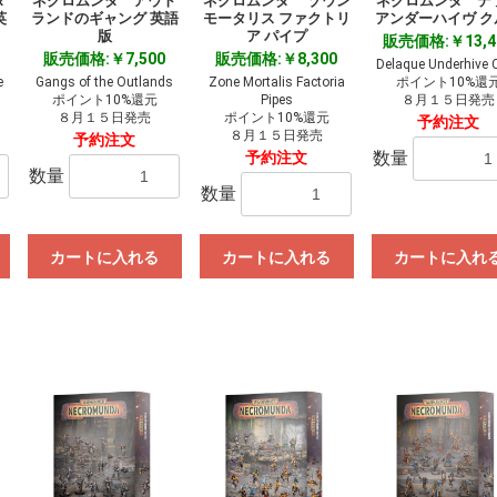
ダ
ネクロムンダ アウト
ネクロムンダ ゾウン
ネクロムンダ デ
英
ランドのギャング 英語
モータリス ファクトリ
アンダーハイヴ ク
版
ア パイプ
販売価格:￥13,4
販売価格:￥7,500
販売価格:￥8,300
Delaque Underhive 
e
Gangs of the Outlands
Zone Mortalis Factoria
ポイント10%還
ポイント10%還元
Pipes
８月１５日発売
８月１５日発売
ポイント10%還元
予約注文
８月１５日発売
予約注文
数量
予約注文
数量
数量
カートに入れる
カートに入れる
カートに入れ