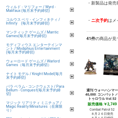
・新製品は発売
ウィルド - マリフォー / Wyrd -
Malifaux (毎月末予約締切)
コルウス ベリ - インフィネティ /
・
ニ次予約
はメ
Infinity (毎月末予約締切)
マンティック ゲームズ / Mantic
Games(毎月末予約締切)
41件
の商品が見
モディフィウス エンターテインマ
ント / Modiphius Entertainment
(毎月末予約締切)
ウォーロード ゲームズ / Warlord
Games（毎月末予約締切）
ナイト モデル / Knight Model(毎月
末予約締切)
パラ ベラム - コンクウェスト/ Para
Bellum - Conquest(毎月末予約締
週刊 ウォーハンマー
切)
40,000: コンバット 
トゥロウル Vol.52
マジック リアリティ ミニチュア /
販売価格:￥2,749
Magic Reality Miniatures（在庫限
Combat Patrol 52
り）
８月２６日発売
８月１５日締切