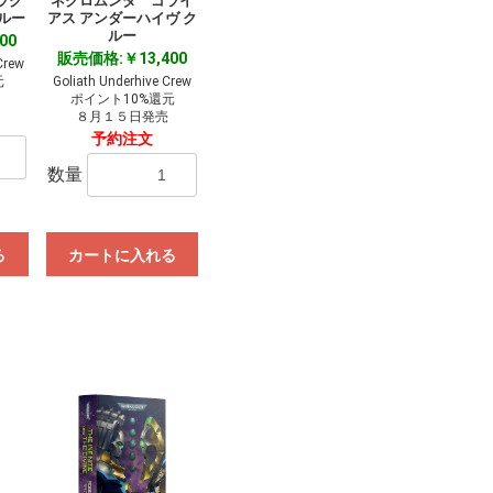
ラク
ネクロムンダ ゴライ
ルー
アス アンダーハイヴ ク
ルー
00
販売価格:￥13,400
Crew
元
Goliath Underhive Crew
ポイント10%還元
８月１５日発売
予約注文
数量
る
カートに入れる