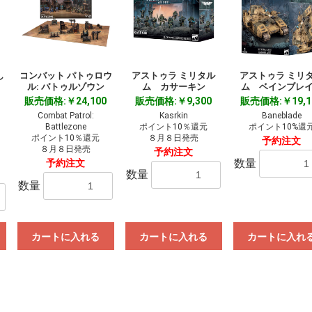
し
コンバット パトゥロウ
アストゥラ ミリタル
アストゥラ ミリ
ル: バトゥルゾウン
ム カサーキン
ム ベインブレ
販売価格:￥24,100
販売価格:￥9,300
販売価格:￥19,1
Combat Patrol:
Kasrkin
Baneblade
Battlezone
ポイント10％還元
ポイント10%還
ポイント10％還元
８月８日発売
予約注文
８月８日発売
予約注文
数量
予約注文
数量
数量
カートに入れる
カートに入れる
カートに入れ