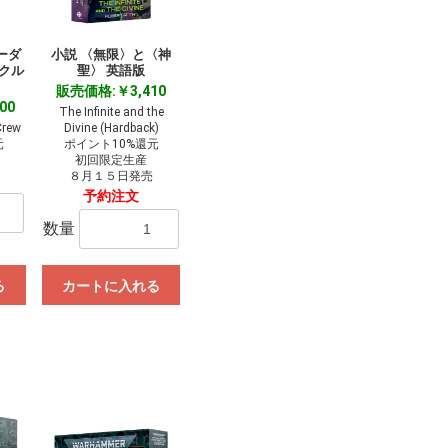
ーダ
小説 〈無限〉と〈神
 クル
聖〉 英語版
販売価格:￥3,410
00
The Infinite and the
Crew
Divine (Hardback)
元
ポイント10%還元
初回限定生産
８月１５日発売
予約注文
数量
る
カートに入れる