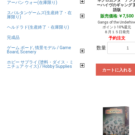
ネクロムンダ アン
アーバン ウォー(在庫限り)
ーハイヴのギャング 
語版
スパルタンゲームズ(生産終了・在
販売価格:￥7,500
庫限り)
Gangs of the Underhiv
ヘルドラド(生産終了・在庫限り)
ポイント10%還元
８月１５日発売
完成品
予約注文
数量
ゲーム ボード, 情景モデル / Game
Board, Scenery
ホビー サプライ (塗料・ダイス・ミ
ニチュア ケイス) / Hobby Supplies
カートに入れる