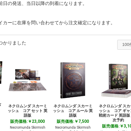
前日の発送、当日以降の到着になります。
イカーに在庫を問い合わせてから注文確定になります。
つかりました
パ
ネクロムンダ スカーミ
ネクロムンダ スカーミ
ネクロムンダ スカ
ッシュ コア セット 英
ッシュ コア ルール 英
ッシュ コア ギャ
語版
語版
戦術カード 英語版
次予約
販売価格:￥23,000
販売価格:￥7,500
販売価格:￥3,1
Necromunda Skirmish
Necromunda Skirmish