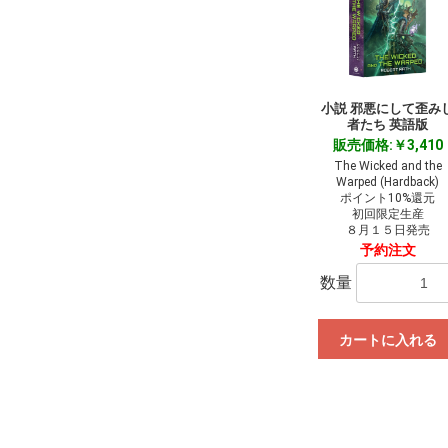
小説 邪悪にして歪み
者たち 英語版
販売価格:￥3,410
The Wicked and the
Warped (Hardback)
ポイント10%還元
初回限定生産
８月１５日発売
予約注文
数量
カートに入れる