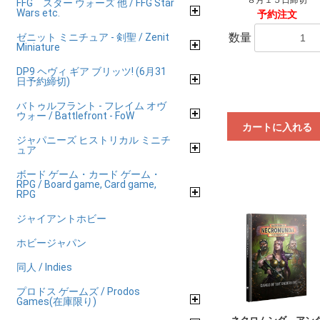
FFG スター ウォーズ 他 / FFG Star
Wars etc.
予約注文
数量
ゼニット ミニチュア - 剣聖 / Zenit
Miniature
DP9 ヘヴィ ギア ブリッツ! (6月31
日予約締切)
バトゥルフラント - フレイム オヴ
ウォー / Battlefront - FoW
カートに入れる
ジャパニーズ ヒストリカル ミニチ
ュア
ボード ゲーム・カード ゲーム・
RPG / Board game, Card game,
RPG
ジャイアントホビー
ホビージャパン
同人 / Indies
プロドス ゲームズ / Prodos
Games(在庫限り)