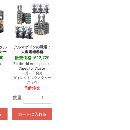
クル
アルマゲドンの戦場：
カー
大蓄電器群群
00
販売価格:￥12,720
s
Battlefield Armageddon:
元
Capacitor Cluster
８月８日発売
ダイレクトエクスクルー
スィヴ
予約注文
数量
る
カートに入れる