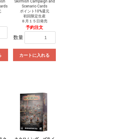
ish
Skirmish Campaign and
Cards
Scenario Cards
元
ポイント10%還元
初回限定生産
８月１５日発売
予約注文
数量
る
カートに入れる