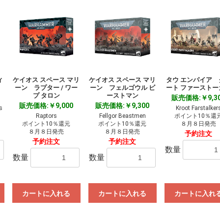
ィ
ケイオス スペース マリ
ケイオス スペース マリ
タウ エンパイア 
ーン ラプター / ワー
ーン フェルゴウル ビ
ート ファーストー
プ タロン
ーストマン
販売価格:￥9,3
販売価格:￥9,000
販売価格:￥9,300
s
Kroot Farstalker
Raptors
Fellgor Beastmen
ポイント10％還
ポイント10％還元
ポイント10％還元
８月８日発売
８月８日発売
８月８日発売
予約注文
予約注文
予約注文
数量
数量
数量
カートに入れる
カートに入れる
カートに入れ