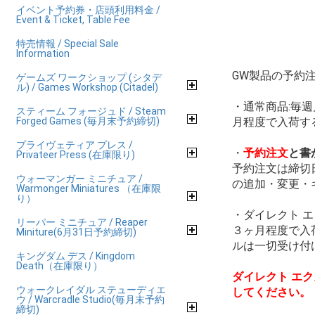
イベント予約券・店頭利用料金 /
Event & Ticket, Table Fee
特売情報 / Special Sale
Information
GW製品の予約
ゲームズ ワークショップ (シタデ
ル) / Games Workshop (Citadel)
・通常商品:毎
スティーム フォージュド / Steam
Forged Games (毎月末予約締切)
月程度で入荷す
プライヴェティア プレス /
・
予約注文
と書
Privateer Press (在庫限り)
予約注文は締切
ウォーマンガー ミニチュア /
の追加・変更・
Warmonger Miniatures （在庫限
り）
・ダイレクト 
リーパー ミニチュア / Reaper
３ヶ月程度で入
Miniture(6月31日予約締切)
ルは一切受け付
キングダム デス / Kingdom
Death（在庫限り）
ダイレクト エ
ウォークレイダル ステューディエ
してください。
ウ / Warcradle Studio(毎月末予約
締切)