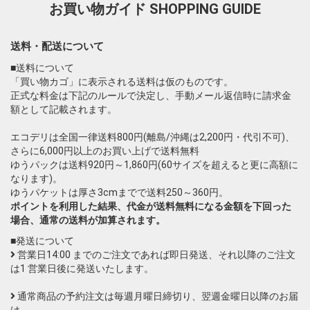
お買い物ガイド
SHOPPING GUIDE
送料・配送について
■送料について
「買い物カゴ」に表示される送料は仮のものです。
正式な料金は下記のルールで決定し、手動メール返信時に請求金
額として記載されます。
エコデリは全国一律送料800円(離島/沖縄は2,200円・代引不可)、
さらに6,000円以上のお買い上げで送料無料
ゆうパックは送料920円～1,860円(60サイズを超えると更に高額に
なります)。
ゆうパケットは厚さ3cmまでで送料250～360円。
ポイントを利用した結果、代金が送料無料になる金額を下回った
場合、通常の送料が加算されます。
■発送について
営業日14:00 までのご注文であれば即日発送、それ以降のご注文
は1 営業日後に発送いたします。
通常商品の予約注文は毎週月曜日締切り、翌週金曜日以降のお届
け。