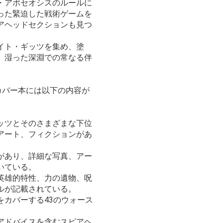
・アポセオシスのルールに
った緊迫した戦術ゲームを
アヘッドセクションも見つ
イト・ギッツを集め、塗
、湿った深淵での常なる伴
カバー本には以下の内容が
ッツとそのさまざまな下位
アート、フィクションがあ
があり、詳細な写真、アー
いている。
英雄的特性、力の遺物、呪
ルが記載されている。
をカバーする43のウォース
アドバイスを含むスピアヘ