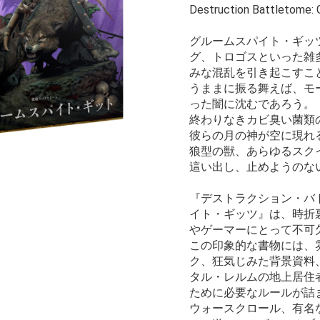
Destruction Battletome: 
グルームスパイト・ギッ
グ、トロゴスといった雑
みな混乱を引き起こすこ
うままに振る舞えば、モ
った闇に沈むであろう。
終わりなきカビ臭い菌類
彼らの月の神が空に現れ
狼型の獣、あらゆるスク
這い出し、止めようのな
『デストラクション・バ
イト・ギッツ』は、時折
やゲーマーにとって不可
この印象的な書物には、
ク、狂気じみた背景資料
タル・レルムの地上居住
ために必要なルールが詰
ウォースクロール、有名