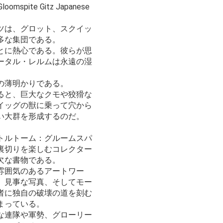
Gloomspite Gitz Japanese
ツは、グロット、スクイッ
多な集団である。
とに熱心である。彼らが思
ータル・レルムは永遠の湿
の薄明かりである。
ると、巨大なクモや狡猾な
イッグの獣に乗って穴から
い大群を形成するのだ。
トルトーム：グルームスパ
裏切りを楽しむコレクター
欠な書物である。
雰囲気のあるアートワー
、見事な写真、そしてモー
者に独自の破壊の道を刻む
まっている。
な連隊や軍勢、グローリー