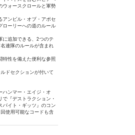
のウォースクロールと軍勢
るアンビル・オブ・アポセ
グローリーへの道のルール
軍に追加できる、2つのテ
有名連隊のルールが含まれ
闘特性を備えた便利な参照
ールドセクションが付いて
ーハンマー・エイジ・オ
リで『デストラクション・
スパイト・ギッツ』のコン
1回使用可能なコードも含