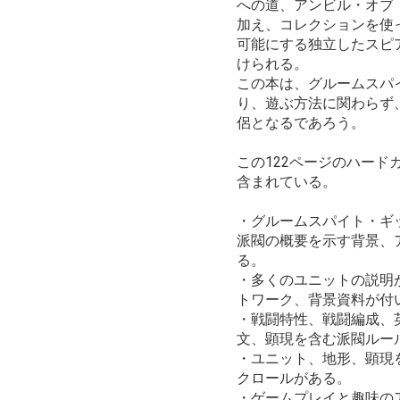
への道、アンビル・オブ
加え、コレクションを使
可能にする独立したスピ
けられる。
この本は、グルームスパ
り、遊ぶ方法に関わらず
侶となるであろう。
この122ページのハード
含まれている。
・グルームスパイト・ギ
派閥の概要を示す背景、
る。
・多くのユニットの説明
トワーク、背景資料が付
・戦闘特性、戦闘編成、
文、顕現を含む派閥ルー
・ユニット、地形、顕現
クロールがある。
・ゲームプレイと趣味の