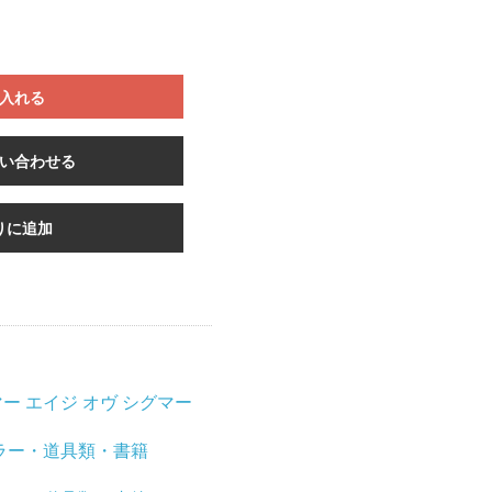
入れる
い合わせる
りに追加
ー エイジ オヴ シグマー
ラー・道具類・書籍