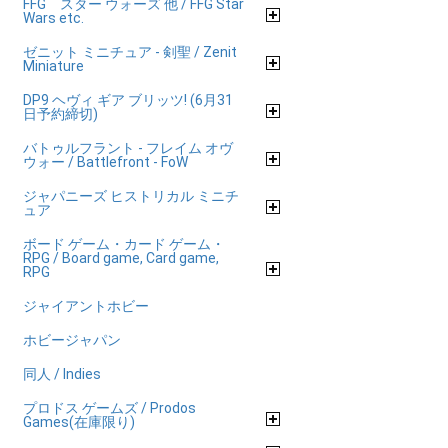
FFG スター ウォーズ 他 / FFG Star
Wars etc.
ゼニット ミニチュア - 剣聖 / Zenit
Miniature
DP9 ヘヴィ ギア ブリッツ! (6月31
日予約締切)
バトゥルフラント - フレイム オヴ
ウォー / Battlefront - FoW
ジャパニーズ ヒストリカル ミニチ
ュア
ボード ゲーム・カード ゲーム・
RPG / Board game, Card game,
RPG
ジャイアントホビー
ホビージャパン
同人 / Indies
プロドス ゲームズ / Prodos
Games(在庫限り)