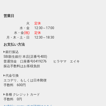
営業日
火
定休
水・金
12:30～17:00
水・金
(祝)
定休
月・木・土・日
12:30～18:30
お支払い方法
銀行振込
SBI新生銀行 本店(店番号400)
普通預金 口座番号0419276 ヒラヤマ エイキ
振込手数料はお客様負担
代金引換
エコデリ、もしくは日本郵便
手数料 600円
各種 クレジット カード
手数料 0円