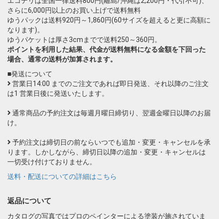
エコデリは全国一律送料800円(離島/沖縄は2,200円・代引不可)、
さらに6,000円以上のお買い上げで送料無料
ゆうパックは送料920円～1,860円(60サイズを超えると更に高額に
なります)。
ゆうパケットは厚さ3cmまでで送料250～360円。
ポイントを利用した結果、代金が送料無料になる金額を下回った
場合、通常の送料が加算されます。
■発送について
営業日14:00 までのご注文であれば即日発送、それ以降のご注文
は1 営業日後に発送いたします。
通常商品の予約注文は毎週月曜日締切り、翌週金曜日以降のお届
け。
予約注文は締切日の前ならいつでも追加・変更・キャンセルを承
ります。しかしながら、締切日以降の追加・変更・キャンセルは
一切受け付けておりません。
送料・配送についての詳細はこちら
返品について
カタログの写真ではプロのペインターによる塗装が施されていま