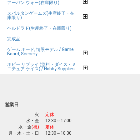
アーバン ウォー(在庫限り)
スパルタンゲームズ(生産終了・在
庫限り)
ヘルドラド(生産終了・在庫限り)
完成品
ゲーム ボード, 情景モデル / Game
Board, Scenery
ホビー サプライ (塗料・ダイス・ミ
ニチュア ケイス) / Hobby Supplies
営業日
火
定休
水・金
12:30～17:00
水・金
(祝)
定休
月・木・土・日
12:30～18:30