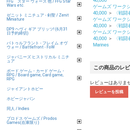
40,000
FFG スター ウォーズ 他 / FFG Star
Wars etc.
ゲームズ ワークショップ
40,000
＞
〈戦闘者〉
ゼニット ミニチュア - 剣聖 / Zenit
ゲームズ ワークショップ
Miniature
40,000
＞
〈戦闘者〉
DP9 ヘヴィ ギア ブリッツ! (6月31
ゲームズ ワークショップ
日予約締切)
40,000
＞
〈戦闘者〉
バトゥルフラント - フレイム オヴ
Marines
ウォー / Battlefront - FoW
ジャパニーズ ヒストリカル ミニチ
ュア
この商品のレ
ボード ゲーム・カード ゲーム・
RPG / Board game, Card game,
RPG
レビューはありま
ジャイアントホビー
レビューを投稿
ホビージャパン
同人 / Indies
プロドス ゲームズ / Prodos
Games(在庫限り)