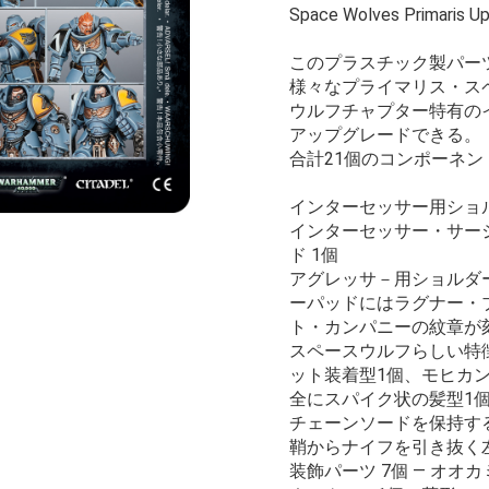
Space Wolves Primaris U
このプラスチック製パー
様々なプライマリス・ス
ウルフチャプター特有の
アップグレードできる。
合計21個のコンポーネ
インターセッサー用ショル
インターセッサー・サー
ド 1個
アグレッサ－用ショルダー
ーパッドにはラグナー・
ト・カンパニーの紋章が
スペースウルフらしい特徴
ット装着型1個、モヒカ
全にスパイク状の髪型1
チェーンソードを保持する
鞘からナイフを引き抜く左
装飾パーツ 7個 — オオ