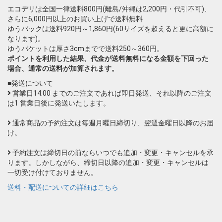
エコデリは全国一律送料800円(離島/沖縄は2,200円・代引不可)、
さらに6,000円以上のお買い上げで送料無料
ゆうパックは送料920円～1,860円(60サイズを超えると更に高額に
なります)。
ゆうパケットは厚さ3cmまでで送料250～360円。
ポイントを利用した結果、代金が送料無料になる金額を下回った
場合、通常の送料が加算されます。
■発送について
営業日14:00 までのご注文であれば即日発送、それ以降のご注文
は1 営業日後に発送いたします。
通常商品の予約注文は毎週月曜日締切り、翌週金曜日以降のお届
け。
予約注文は締切日の前ならいつでも追加・変更・キャンセルを承
ります。しかしながら、締切日以降の追加・変更・キャンセルは
一切受け付けておりません。
送料・配送についての詳細はこちら