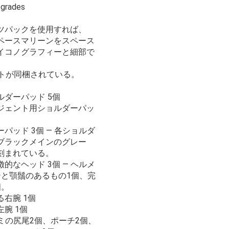
pgrades
ツパックを使用すれば、
ペースマリーンをスペース
イコノグラフィーと細部で
ントが同梱されている。
ダーパッド 5個
ジェント用ショルダーパッ
パッド 3個 — 各ショルダ
ブラックメインのグレー
刻まれている。
的なヘッド 3個 — ヘルメ
ンと顎鬚のあるもの1個、完
個。
右腕 1個
腕 1個
カミの尻尾2個、ポーチ2個、