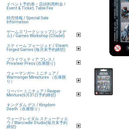
イベント予約券・店頭利用料金 /
Event & Ticket, Table Fee
特売情報 / Special Sale
Information
ゲームズ ワークショップ (シタデ
ル) / Games Workshop (Citadel)
スティーム フォージュド / Steam
Forged Games (毎月末予約締切)
プライヴェティア プレス /
Privateer Press (在庫限り)
ウォーマンガー ミニチュア /
Warmonger Miniatures （在庫限
り）
リーパー ミニチュア / Reaper
Miniture(6月31日予約締切)
キングダム デス / Kingdom
Death（在庫限り）
ウォークレイダル ステューディエ
ウ / Warcradle Studio(毎月末予約
締切)