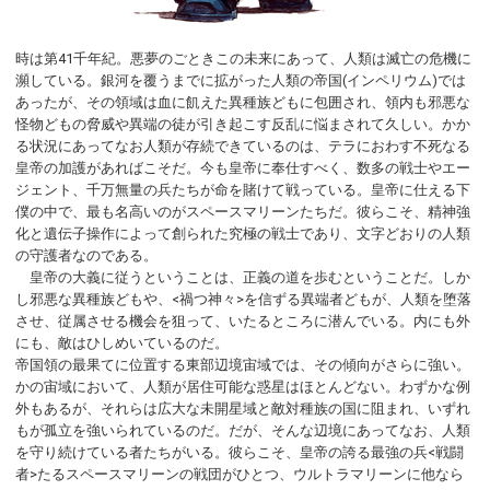
時は第41千年紀。悪夢のごときこの未来にあって、人類は滅亡の危機に
瀕している。銀河を覆うまでに拡がった人類の帝国(インペリウム)では
あったが、その領域は血に飢えた異種族どもに包囲され、領内も邪悪な
怪物どもの脅威や異端の徒が引き起こす反乱に悩まされて久しい。かか
る状況にあってなお人類が存続できているのは、テラにおわす不死なる
皇帝の加護があればこそだ。今も皇帝に奉仕すべく、数多の戦士やエー
ジェント、千万無量の兵たちが命を賭けて戦っている。皇帝に仕える下
僕の中で、最も名高いのがスペースマリーンたちだ。彼らこそ、精神強
化と遺伝子操作によって創られた究極の戦士であり、文字どおりの人類
の守護者なのである。
皇帝の大義に従うということは、正義の道を歩むということだ。しか
し邪悪な異種族どもや、<禍つ神々>を信ずる異端者どもが、人類を堕落
させ、従属させる機会を狙って、いたるところに潜んでいる。内にも外
にも、敵はひしめいているのだ。
帝国領の最果てに位置する東部辺境宙域では、その傾向がさらに強い。
かの宙域において、人類が居住可能な惑星はほとんどない。わずかな例
外もあるが、それらは広大な未開星域と敵対種族の国に阻まれ、いずれ
もが孤立を強いられているのだ。だが、そんな辺境にあってなお、人類
を守り続けている者たちがいる。彼らこそ、皇帝の誇る最強の兵<戦闘
者>たるスペースマリーンの戦団がひとつ、ウルトラマリーンに他なら