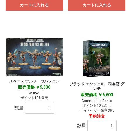
カートに入れる
カートに入れる
スペース ウルフ ウルフェン
ブラッド エンジェル 司令官 ダ
販売価格:￥9,300
ンテ
Wulfen
販売価格:￥6,600
ポイント10%還元
Commander Dante
ポイント10%還元
数量
一時メイカー在庫切れ
予約注文
数量