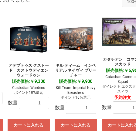
カタチアン コマ
スカッド
ス
アデプトゥス クストー
キル ティーム インペ
ド カストウディエン
リアル ネイヴィ ブリー
販売価格:￥6,9
ウォードゥン
チャー
Catachan Comma
販売価格:￥9,300
販売価格:￥9,900
Squad
ダイレクト エクス
Custodian Wardens
Kill Team: Imperial Navy
スィヴ
ポイント10%還元
Breachers
予約注文
ポイント10％還元
数量
数量
数量
カートに入れる
カートに入れる
カートに入れ