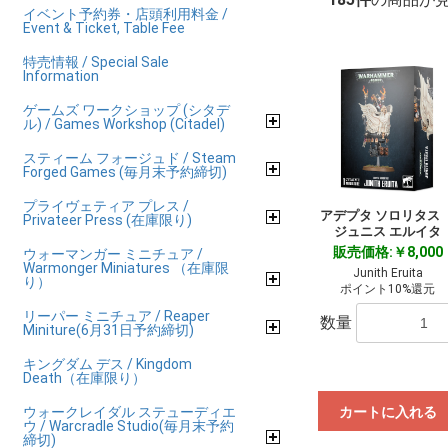
イベント予約券・店頭利用料金 /
Event & Ticket, Table Fee
特売情報 / Special Sale
Information
ゲームズ ワークショップ (シタデ
ル) / Games Workshop (Citadel)
スティーム フォージュド / Steam
Forged Games (毎月末予約締切)
プライヴェティア プレス /
アデプタ ソロリタ
Privateer Press (在庫限り)
ジュニス エルイタ
販売価格:￥8,000
ウォーマンガー ミニチュア /
Warmonger Miniatures （在庫限
Junith Eruita
り）
ポイント10%還元
リーパー ミニチュア / Reaper
数量
Miniture(6月31日予約締切)
キングダム デス / Kingdom
Death（在庫限り）
ウォークレイダル ステューディエ
カートに入れる
ウ / Warcradle Studio(毎月末予約
締切)