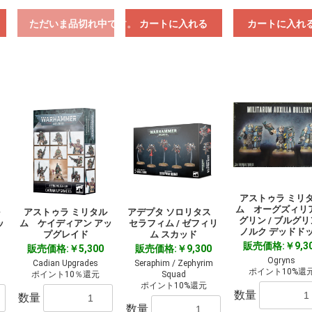
ただいま品切れ中です。
カートに入れる
カートに入れ
アストゥラ ミリ
ム オーグズィリア
アストゥラ ミリタル
アデプタ ソロリタス
グリン / ブルグリン
ッ
ム ケイディアン アッ
セラフィム / ゼフィリ
ノルク デッドド
プグレイド
ム スカッド
販売価格:￥9,3
販売価格:￥5,300
販売価格:￥9,300
Ogryns
Cadian Upgrades
Seraphim / Zephyrim
ポイント10%還
ポイント10％還元
Squad
ポイント10%還元
数量
数量
数量