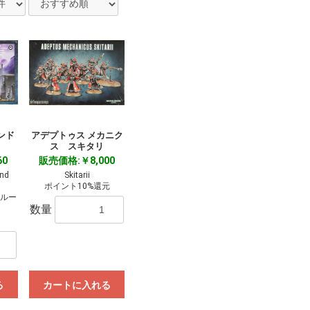
ンド
アデプトゥス メカニク
ス スキタリ
60
販売価格:￥8,000
nd
Skitarii
ポイント10%還元
クルー
数量
る
カートに入れる