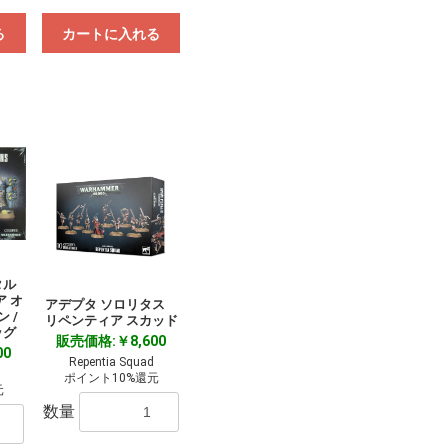
る
カートに入れる
タル
 オ
アデプタ ソロリタス
 /
リペンティア スカッド
ッグ
販売価格:￥8,600
00
Repentia Squad
ポイント10%還元
元
数量