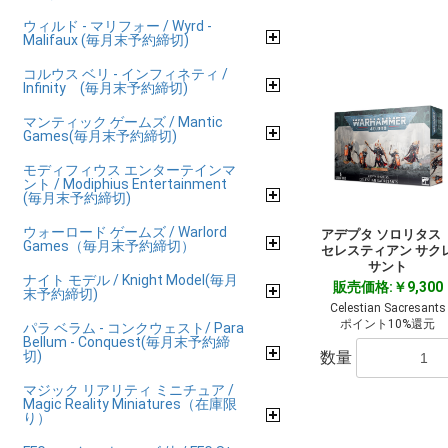
ウィルド - マリフォー / Wyrd -
Malifaux (毎月末予約締切)
コルウス ベリ - インフィネティ /
Infinity (毎月末予約締切)
マンティック ゲームズ / Mantic
Games(毎月末予約締切)
モディフィウス エンターテインマ
ント / Modiphius Entertainment
(毎月末予約締切)
ウォーロード ゲームズ / Warlord
アデプタ ソロリタ
Games（毎月末予約締切）
セレスティアン サク
サント
ナイト モデル / Knight Model(毎月
販売価格:￥9,300
末予約締切)
Celestian Sacresants
ポイント10%還元
パラ ベラム - コンクウェスト/ Para
Bellum - Conquest(毎月末予約締
切)
数量
マジック リアリティ ミニチュア /
Magic Reality Miniatures（在庫限
り）