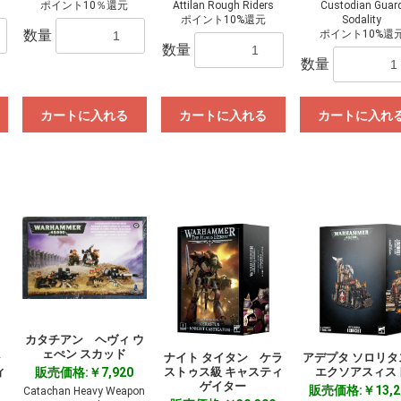
ポイント10％還元
Attilan Rough Riders
Custodian Guar
ポイント10%還元
Sodality
数量
ポイント10%還
数量
数量
カートに入れる
カートに入れる
カートに入れ
カタチアン ヘヴィ ウ
ェぺン スカッド
ナイト タイタン ケラ
アデプタ ソロリ
ィ
販売価格:￥7,920
ストゥス級 キャスティ
エクソアスィス
ゲイター
販売価格:￥13,2
Catachan Heavy Weapon