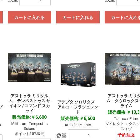
お買い物を続ける
カートへ進む
カートに入れる
カートに入れる
カートに入れ
アストゥラ ミリタル
アストゥラ ミリ
ム テンペストゥス サ
ム タウロックス /
ス
アデプタ ソロリタス
イオン / コマンド スカ
ライム
プ
アルコ・フラジェレン
ッド
ト
販売価格:￥10,3
販売価格:￥6,600
販売価格:￥8,600
Taurox / Prime
Militarum Tempestus
ダイレクト エクス
n
Arco-flagellants
Scions
スィヴ
ポイント10%還元
数量
予約注文