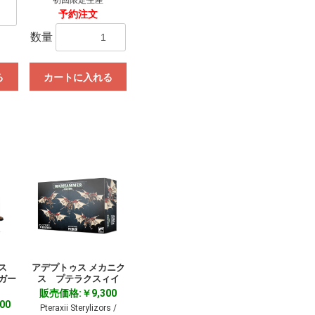
予約注文
数量
る
カートに入れる
デス
アデプトゥス メカニク
ガー
ス プテラクスィイ
販売価格:￥9,300
00
Pteraxii Sterylizors /