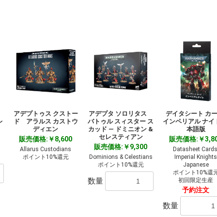
ス
アデプトゥス クストー
アデプタ ソロリタス
デイタシート カー
レ
ド アラルス カストウ
バトゥル スィスター ス
インペリアル ナイ
ディエン
カッド ― ドミニオン &
本語版
セレスティアン
販売価格:￥8,600
販売価格:￥3,8
販売価格:￥9,300
Allarus Custodians
Datasheet Cards
ポイント10%還元
Dominions & Celestians
Imperial Knight
ポイント10%還元
Japanese
ポイント10%還
数量
初回限定生産
予約注文
数量