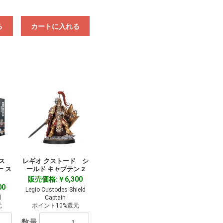
る
カートに入れる
タス
レギオ クストード シ
 ス
ールド キャプテン 2
販売価格:￥6,300
00
Legio Custodes Shield
d
Captain
元
ポイント10%還元
数量