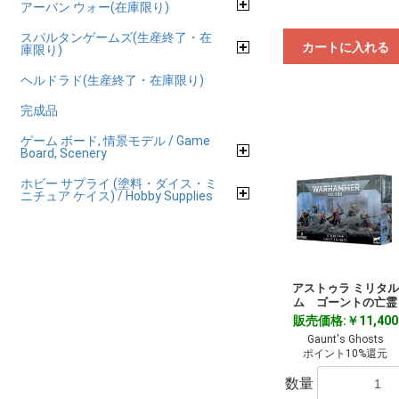
アーバン ウォー(在庫限り)
スパルタンゲームズ(生産終了・在
カートに入れる
庫限り)
ヘルドラド(生産終了・在庫限り)
完成品
ゲーム ボード, 情景モデル / Game
Board, Scenery
ホビー サプライ (塗料・ダイス・ミ
ニチュア ケイス) / Hobby Supplies
アストゥラ ミリタル
ム ゴーントの亡霊
販売価格:￥11,400
Gaunt's Ghosts
ポイント10%還元
数量