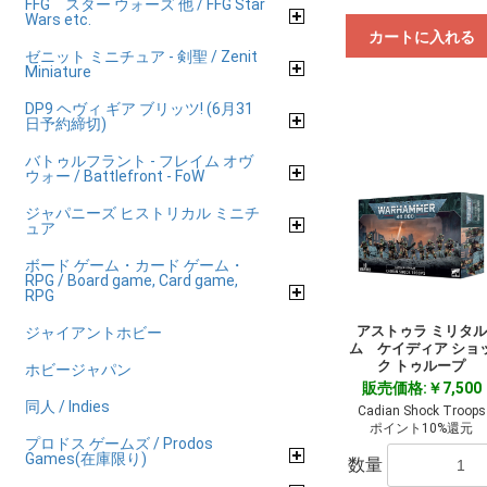
FFG スター ウォーズ 他 / FFG Star
Wars etc.
カートに入れる
ゼニット ミニチュア - 剣聖 / Zenit
Miniature
DP9 ヘヴィ ギア ブリッツ! (6月31
日予約締切)
バトゥルフラント - フレイム オヴ
ウォー / Battlefront - FoW
ジャパニーズ ヒストリカル ミニチ
ュア
ボード ゲーム・カード ゲーム・
RPG / Board game, Card game,
RPG
アストゥラ ミリタル
ジャイアントホビー
ム ケイディア ショ
ク トゥループ
ホビージャパン
販売価格:￥7,500
同人 / Indies
Cadian Shock Troops
ポイント10%還元
プロドス ゲームズ / Prodos
Games(在庫限り)
数量