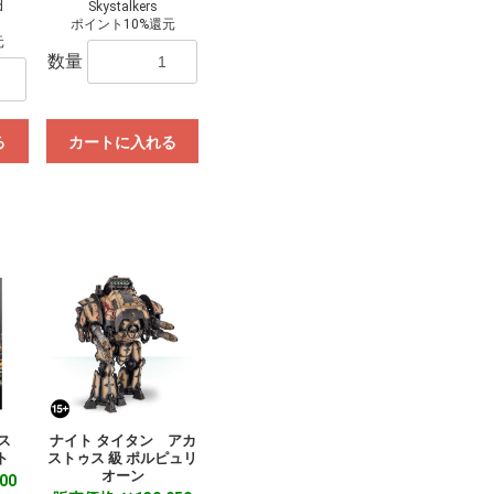
d
Skystalkers
ポイント10%還元
元
数量
る
カートに入れる
タス
ナイト タイタン アカ
ト
ストゥス 級 ポルピュリ
オーン
00