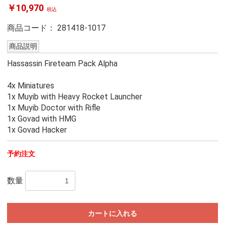
￥10,970
税込
商品コード：
281418-1017
商品説明
Hassassin Fireteam Pack Alpha
4x Miniatures
1x Muyib with Heavy Rocket Launcher
1x Muyib Doctor with Rifle
1x Govad with HMG
1x Govad Hacker
予約注文
数量
カートに入れる