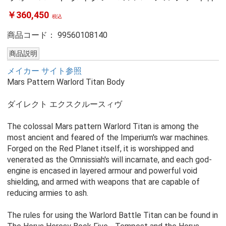
￥360,450
税込
商品コード：
99560108140
商品説明
メイカー サイト参照
Mars Pattern Warlord Titan Body
ダイレクト エクスクルースィヴ
The colossal Mars pattern Warlord Titan is among the
most ancient and feared of the Imperium's war machines.
Forged on the Red Planet itself, it is worshipped and
venerated as the Omnissiah's will incarnate, and each god-
engine is encased in layered armour and powerful void
shielding, and armed with weapons that are capable of
reducing armies to ash.
The rules for using the Warlord Battle Titan can be found in