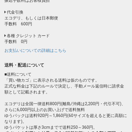
振込手数料はお客様負担
代金引換
エコデリ、もしくは日本郵便
手数料 600円
各種 クレジット カード
手数料 0円
お支払いについての詳細はこちら
送料・配送について
■送料について
「買い物カゴ」に表示される送料は仮のものです。
正式な料金は下記のルールで決定し、手動メール返信時に請求金
額として記載されます。
エコデリは全国一律送料800円(離島/沖縄は2,200円・代引不可)、
さらに6,000円以上のお買い上げで送料無料
ゆうパックは送料920円～1,860円(60サイズを超えると更に高額に
なります)。
ゆうパケットは厚さ3cmまでで送料250～360円。