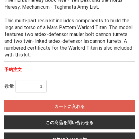
The Horus Heresy Book Five - Tempest and the Horus
Heresy: Mechanicum - Taghmata Army List.
This multi-part resin kit includes components to build the
legs and torso of a Mars Pattern Warlord Titan. The model
features two ardex-defensor mauler bolt cannon turrets
and two twin-linked ardex-defensor lascannon turrets. A
numbered certificate for the Warlord Titan is also included
with this kit.
予約注文
数量
カートに入れる
この商品を問い合わせる