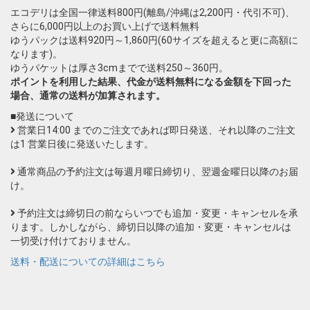
エコデリは全国一律送料800円(離島/沖縄は2,200円・代引不可)、
さらに6,000円以上のお買い上げで送料無料
ゆうパックは送料920円～1,860円(60サイズを超えると更に高額に
なります)。
ゆうパケットは厚さ3cmまでで送料250～360円。
ポイントを利用した結果、代金が送料無料になる金額を下回った
場合、通常の送料が加算されます。
■発送について
営業日14:00 までのご注文であれば即日発送、それ以降のご注文
は1 営業日後に発送いたします。
通常商品の予約注文は毎週月曜日締切り、翌週金曜日以降のお届
け。
予約注文は締切日の前ならいつでも追加・変更・キャンセルを承
ります。しかしながら、締切日以降の追加・変更・キャンセルは
一切受け付けておりません。
送料・配送についての詳細はこちら