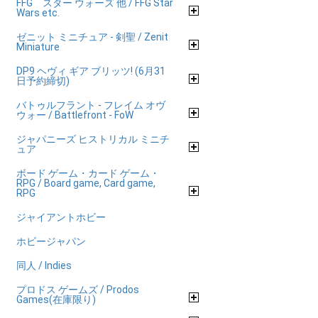
FFG スター ウォーズ 他 / FFG Star
Wars etc.
ゼニット ミニチュア - 剣聖 / Zenit
Miniature
DP9 ヘヴィ ギア ブリッツ! (6月31
日予約締切)
バトゥルフラント - フレイム オヴ
ウォー / Battlefront - FoW
ジャパニーズ ヒストリカル ミニチ
ュア
ボード ゲーム・カード ゲーム・
RPG / Board game, Card game,
RPG
ジャイアントホビー
ホビージャパン
同人 / Indies
プロドス ゲームズ / Prodos
Games(在庫限り)