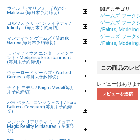
ウィルド - マリフォー / Wyrd -
関連カテゴリ
Malifaux (毎月末予約締切)
ゲームズ ワークショップ
ゲームズ ワークショップ
コルウス ベリ - インフィネティ /
Infinity (毎月末予約締切)
/Paints, Modeling
ゲームズ ワークショップ
マンティック ゲームズ / Mantic
Games(毎月末予約締切)
/Paints, Modeling
モディフィウス エンターテインマ
ント / Modiphius Entertainment
(毎月末予約締切)
この商品のレ
ウォーロード ゲームズ / Warlord
Games（毎月末予約締切）
レビューはありま
ナイト モデル / Knight Model(毎月
末予約締切)
レビューを投稿
パラ ベラム - コンクウェスト/ Para
Bellum - Conquest(毎月末予約締
切)
マジック リアリティ ミニチュア /
Magic Reality Miniatures（在庫限
り）