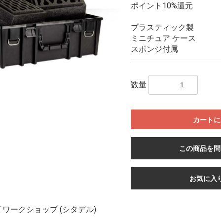
ポイント10%還元
プラスティック製
ミニチュア ケース
スポンジ付属
数量
カートに
この商品を問
お気に入
ワークショップ (シタデル)