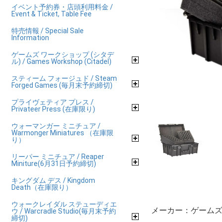
イベント予約券・店頭利用料金 /
Event & Ticket, Table Fee
特売情報 / Special Sale
Information
ゲームズ ワークショップ (シタデ
ル) / Games Workshop (Citadel)
スティーム フォージュド / Steam
Forged Games (毎月末予約締切)
プライヴェティア プレス /
Privateer Press (在庫限り)
ウォーマンガー ミニチュア /
Warmonger Miniatures （在庫限
り）
リーパー ミニチュア / Reaper
Miniture(6月31日予約締切)
キングダム デス / Kingdom
Death（在庫限り）
ウォークレイダル ステューディエ
メーカー：ゲームズ 
ウ / Warcradle Studio(毎月末予約
締切)