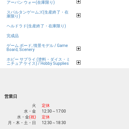
アーバン ウォー(在庫限り)
スパルタンゲームズ(生産終了・在
庫限り)
ヘルドラド(生産終了・在庫限り)
完成品
ゲーム ボード, 情景モデル / Game
Board, Scenery
ホビー サプライ (塗料・ダイス・ミ
ニチュア ケイス) / Hobby Supplies
営業日
火
定休
水・金
12:30～17:00
水・金
(祝)
定休
月・木・土・日
12:30～18:30