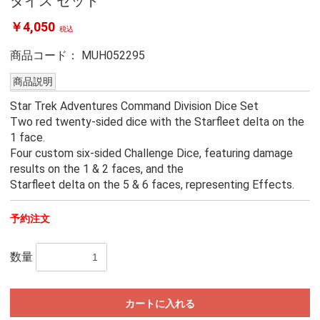
ダイス セット
￥4,050
税込
商品コード：
MUH052295
商品説明
Star Trek Adventures Command Division Dice Set
Two red twenty-sided dice with the Starfleet delta on the
1 face.
Four custom six-sided Challenge Dice, featuring damage
results on the 1 & 2 faces, and the
Starfleet delta on the 5 & 6 faces, representing Effects.
予約注文
数量
カートに入れる