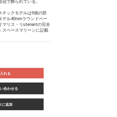
桂冠で飾られている。
スチックモデルは9個の部
デル40mmラウンドベー
リス・リutenantの完全
：スペースマリーンに記載
入れる
い合わせる
りに追加