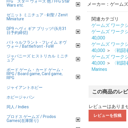
FFG スター ウォーズ 他 / FFG Star
メーカー：ゲームズ 
Wars etc.
ゼニット ミニチュア - 剣聖 / Zenit
関連カテゴリ
Miniature
ゲームズ ワークショップ
DP9 ヘヴィ ギア ブリッツ! (6月31
ゲームズ ワークショップ
日予約締切)
40,000
バトゥルフラント - フレイム オヴ
ゲームズ ワークショップ
ウォー / Battlefront - FoW
40,000
＞
〈戦闘者〉
ジャパニーズ ヒストリカル ミニチ
ゲームズ ワークショップ
ュア
40,000
＞
〈戦闘者〉
Marines
ボード ゲーム・カード ゲーム・
RPG / Board game, Card game,
RPG
ジャイアントホビー
この商品のレ
ホビージャパン
レビューはありま
同人 / Indies
レビューを投稿
プロドス ゲームズ / Prodos
Games(在庫限り)