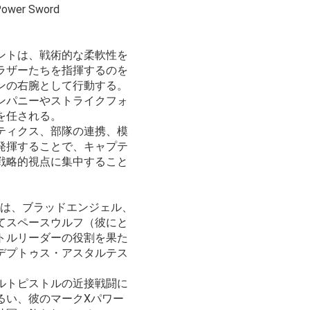
 Power Sword
ントは、戦術的な柔軟性を
ラザーたちを指揮するのを
ンの右腕として行動する。
ンパニーやストライクフォ
を任される。
ティクス、部隊の連携、模
発揮することで、キャプテ
戦略的視点に集中すること
ntは、ブラッドエンジェル、
てスペースウルフ（彼にと
トルリーダーの役割を果た
デプトゥス・アスタルテス
ルトピストルの近接戦闘に
るい、彼のマークXパワー