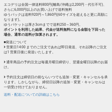
エコデリは全国一律送料800円(離島/沖縄は2,200円・代引不可)、
さらに6,000円以上のお買い上げで送料無料
ゆうパックは送料920円～1,860円(60サイズを超えると更に高額に
なります)。
ゆうパケットは厚さ3cmまでで送料250～360円。
ポイントを利用した結果、代金が送料無料になる金額を下回った
場合、通常の送料が加算されます。
■発送について
営業日14:00 までのご注文であれば即日発送、それ以降のご注文
は1 営業日後に発送いたします。
通常商品の予約注文は毎週月曜日締切り、翌週金曜日以降のお届
け。
予約注文は締切日の前ならいつでも追加・変更・キャンセルを承
ります。しかしながら、締切日以降の追加・変更・キャンセルは
一切受け付けておりません。
送料・配送についての詳細はこちら