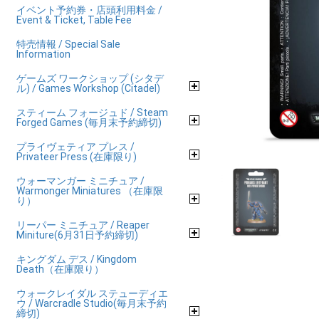
イベント予約券・店頭利用料金 /
Event & Ticket, Table Fee
特売情報 / Special Sale
Information
ゲームズ ワークショップ (シタデ
ル) / Games Workshop (Citadel)
スティーム フォージュド / Steam
Forged Games (毎月末予約締切)
プライヴェティア プレス /
Privateer Press (在庫限り)
ウォーマンガー ミニチュア /
Warmonger Miniatures （在庫限
り）
リーパー ミニチュア / Reaper
Miniture(6月31日予約締切)
キングダム デス / Kingdom
Death（在庫限り）
ウォークレイダル ステューディエ
ウ / Warcradle Studio(毎月末予約
締切)