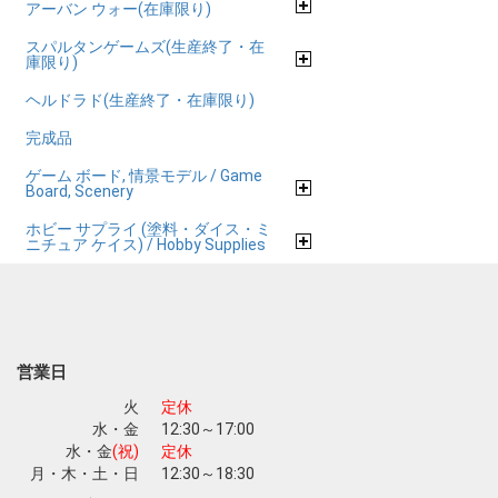
アーバン ウォー(在庫限り)
スパルタンゲームズ(生産終了・在
庫限り)
ヘルドラド(生産終了・在庫限り)
完成品
ゲーム ボード, 情景モデル / Game
Board, Scenery
ホビー サプライ (塗料・ダイス・ミ
ニチュア ケイス) / Hobby Supplies
営業日
火
定休
水・金
12:30～17:00
水・金
(祝)
定休
月・木・土・日
12:30～18:30