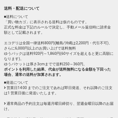
送料・配送について
■送料について
「買い物カゴ」に表示される送料は仮のものです。
正式な料金は下記のルールで決定し、手動メール返信時に請求金
額として記載されます。
エコデリは全国一律送料800円(離島/沖縄は2,200円・代引不可)、
さらに6,000円以上のお買い上げで送料無料
ゆうパックは送料920円～1,860円(60サイズを超えると更に高額に
なります)。
ゆうパケットは厚さ3cmまでで送料250～360円。
ポイントを利用した結果、代金が送料無料になる金額を下回った
場合、通常の送料が加算されます。
■発送について
営業日14:00 までのご注文であれば即日発送、それ以降のご注文
は1 営業日後に発送いたします。
通常商品の予約注文は毎週月曜日締切り、翌週金曜日以降のお届
け。