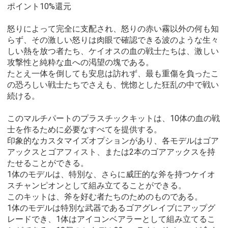
ポイント10%還元
怒りによって完全に支配され、怒りの赤い霧以外の何も知
らず、その激しい怒りは肉眼で確認できる波のような生々
しい熱を放つ者たち、ケイオスの血の戦士たちは、激しい
攻撃性と純粋な血への渇望の塊である。
たとえ一体を倒しても安息は訪れず、最も重傷を負ったこ
の恐ろしい戦士たちでさえも、恍惚とした狂乱の中で戦い
続ける。
このマルチパートのプラスチックキットは、10体の血の戦
士を作るために必要なすべてを提供する。
印象的なカスタマイズオプションがあり、各モデルはゴア
アックスとゴアフィスト、または2本のゴアアックスを持
たせることができる。
1体のモデルは、特別な、さらに威圧的な斧を持つケイオ
スチャンピオンとして組み立てることができる。
このキットは、斧を好む者たちのためのものである。
1体のモデルは特別な武器であるゴアグレイブにアップグ
レードでき、1体はアイコンベアラーとして組み立てるこ