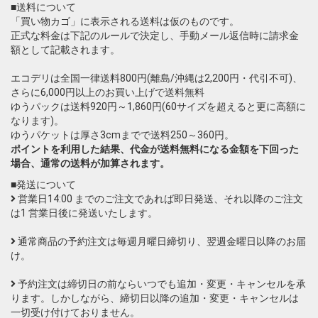
■送料について
「買い物カゴ」に表示される送料は仮のものです。
正式な料金は下記のルールで決定し、手動メール返信時に請求金
額として記載されます。
エコデリは全国一律送料800円(離島/沖縄は2,200円・代引不可)、
さらに6,000円以上のお買い上げで送料無料
ゆうパックは送料920円～1,860円(60サイズを超えると更に高額に
なります)。
ゆうパケットは厚さ3cmまでで送料250～360円。
ポイントを利用した結果、代金が送料無料になる金額を下回った
場合、通常の送料が加算されます。
■発送について
営業日14:00 までのご注文であれば即日発送、それ以降のご注文
は1 営業日後に発送いたします。
通常商品の予約注文は毎週月曜日締切り、翌週金曜日以降のお届
け。
予約注文は締切日の前ならいつでも追加・変更・キャンセルを承
ります。しかしながら、締切日以降の追加・変更・キャンセルは
一切受け付けておりません。