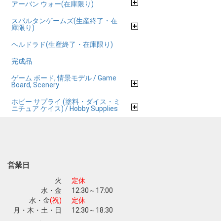
アーバン ウォー(在庫限り)
スパルタンゲームズ(生産終了・在
庫限り)
ヘルドラド(生産終了・在庫限り)
完成品
ゲーム ボード, 情景モデル / Game
Board, Scenery
ホビー サプライ (塗料・ダイス・ミ
ニチュア ケイス) / Hobby Supplies
営業日
火
定休
水・金
12:30～17:00
水・金
(祝)
定休
月・木・土・日
12:30～18:30