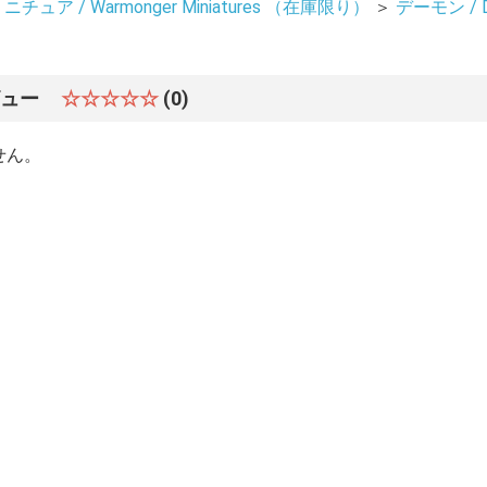
ュア / Warmonger Miniatures （在庫限り）
＞
デーモン / 
ビュー
☆☆☆☆☆
(0)
せん。