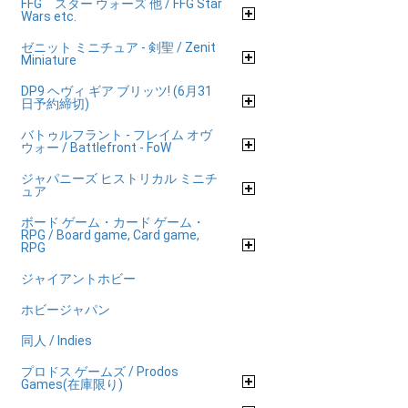
FFG スター ウォーズ 他 / FFG Star
Wars etc.
ゼニット ミニチュア - 剣聖 / Zenit
Miniature
DP9 ヘヴィ ギア ブリッツ! (6月31
日予約締切)
バトゥルフラント - フレイム オヴ
ウォー / Battlefront - FoW
ジャパニーズ ヒストリカル ミニチ
ュア
ボード ゲーム・カード ゲーム・
RPG / Board game, Card game,
RPG
ジャイアントホビー
ホビージャパン
同人 / Indies
プロドス ゲームズ / Prodos
Games(在庫限り)