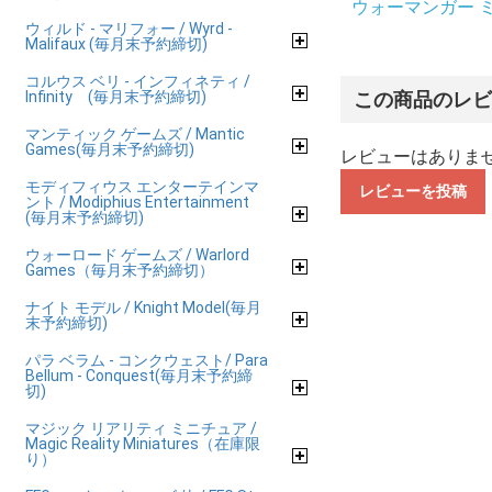
ウォーマンガー ミニチ
ウィルド - マリフォー / Wyrd -
Malifaux (毎月末予約締切)
コルウス ベリ - インフィネティ /
Infinity (毎月末予約締切)
この商品のレ
マンティック ゲームズ / Mantic
Games(毎月末予約締切)
レビューはありま
モディフィウス エンターテインマ
レビューを投稿
ント / Modiphius Entertainment
(毎月末予約締切)
ウォーロード ゲームズ / Warlord
Games（毎月末予約締切）
ナイト モデル / Knight Model(毎月
末予約締切)
パラ ベラム - コンクウェスト/ Para
Bellum - Conquest(毎月末予約締
切)
マジック リアリティ ミニチュア /
Magic Reality Miniatures（在庫限
り）