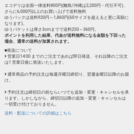
エコデリは全国一律送料800円(離島/沖縄は2,200円・代引不可)、
さらに6,000円以上のお買い上げで送料無料
ゆうパックは送料920円～1,860円(60サイズを超えると更に高額に
なります)。
ゆうパケットは厚さ3cmまでで送料250～360円。
ポイントを利用した結果、代金が送料無料になる金額を下回った
場合、通常の送料が加算されます。
■発送について
営業日14:00 までのご注文であれば即日発送、それ以降のご注文
は1 営業日後に発送いたします。
通常商品の予約注文は毎週月曜日締切り、翌週金曜日以降のお届
け。
予約注文は締切日の前ならいつでも追加・変更・キャンセルを承
ります。しかしながら、締切日以降の追加・変更・キャンセルは
一切受け付けておりません。
送料・配送についての詳細はこちら