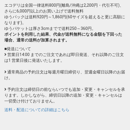
エコデリは全国一律送料800円(離島/沖縄は2,200円・代引不可)、
さらに6,000円以上のお買い上げで送料無料
ゆうパックは送料920円～1,860円(60サイズを超えると更に高額に
なります)。
ゆうパケットは厚さ3cmまでで送料250～360円。
ポイントを利用した結果、代金が送料無料になる金額を下回った
場合、通常の送料が加算されます。
■発送について
営業日14:00 までのご注文であれば即日発送、それ以降のご注文
は1 営業日後に発送いたします。
通常商品の予約注文は毎週月曜日締切り、翌週金曜日以降のお届
け。
予約注文は締切日の前ならいつでも追加・変更・キャンセルを承
ります。しかしながら、締切日以降の追加・変更・キャンセルは
一切受け付けておりません。
送料・配送についての詳細はこちら