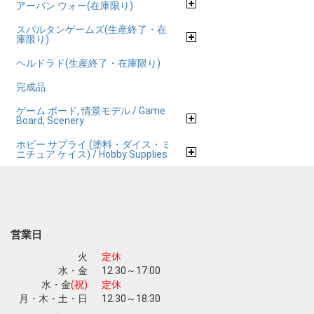
アーバン ウォー(在庫限り)
スパルタンゲームズ(生産終了・在
庫限り)
ヘルドラド(生産終了・在庫限り)
完成品
ゲーム ボード, 情景モデル / Game
Board, Scenery
ホビー サプライ (塗料・ダイス・ミ
ニチュア ケイス) / Hobby Supplies
営業日
火
定休
水・金
12:30～17:00
水・金
(祝)
定休
月・木・土・日
12:30～18:30