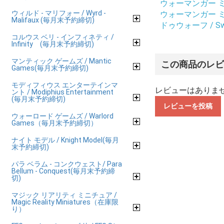
ウォーマンガー ミニチ
ウィルド - マリフォー / Wyrd -
ウォーマンガー ミニチ
Malifaux (毎月末予約締切)
ドゥウォーフ / Swas
コルウス ベリ - インフィネティ /
Infinity (毎月末予約締切)
マンティック ゲームズ / Mantic
この商品のレ
Games(毎月末予約締切)
モディフィウス エンターテインマ
レビューはありま
ント / Modiphius Entertainment
(毎月末予約締切)
レビューを投稿
ウォーロード ゲームズ / Warlord
Games（毎月末予約締切）
ナイト モデル / Knight Model(毎月
末予約締切)
パラ ベラム - コンクウェスト/ Para
Bellum - Conquest(毎月末予約締
切)
マジック リアリティ ミニチュア /
Magic Reality Miniatures（在庫限
り）