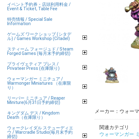
イベント予約券・店頭利用料金 /
Event & Ticket, Table Fee
特売情報 / Special Sale
Information
ゲームズ ワークショップ (シタデ
ル) / Games Workshop (Citadel)
スティーム フォージュド / Steam
Forged Games (毎月末予約締切)
プライヴェティア プレス /
Privateer Press (在庫限り)
ウォーマンガー ミニチュア /
Warmonger Miniatures （在庫限
り）
リーパー ミニチュア / Reaper
Miniture(6月31日予約締切)
メーカー：ウォーマ
キングダム デス / Kingdom
Death（在庫限り）
関連カテゴリ
ウォークレイダル ステューディエ
ウ / Warcradle Studio(毎月末予約
ウォーマンガー ミニチ
締切)