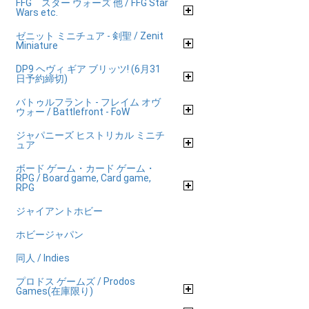
FFG スター ウォーズ 他 / FFG Star
Wars etc.
ゼニット ミニチュア - 剣聖 / Zenit
Miniature
DP9 ヘヴィ ギア ブリッツ! (6月31
日予約締切)
バトゥルフラント - フレイム オヴ
ウォー / Battlefront - FoW
ジャパニーズ ヒストリカル ミニチ
ュア
ボード ゲーム・カード ゲーム・
RPG / Board game, Card game,
RPG
ジャイアントホビー
ホビージャパン
同人 / Indies
プロドス ゲームズ / Prodos
Games(在庫限り)