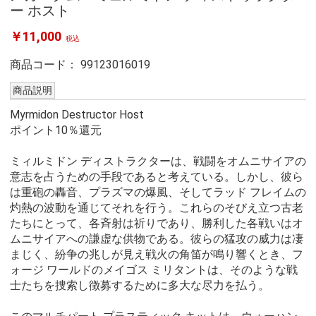
ー ホスト
￥11,000
税込
商品コード：
99123016019
商品説明
Myrmidon Destructor Host
ポイント10％還元
ミィルミドン ディストラクターは、戦闘をオムニサイアの
意志を占うための手段であると考えている。しかし、彼ら
は重砲の轟音、プラズマの爆風、そしてラッド フレイムの
灼熱の波動を通じてそれを行う。これらのそびえ立つ古老
たちにとって、各斉射は祈りであり、勝利した各戦いはオ
ムニサイアへの謙虚な供物である。彼らの猛攻の威力は凄
まじく、紛争の兆しが見え戦火の角笛が鳴り響くとき、フ
ォージ ワールドのメイゴス ミリタントは、そのような戦
士たちを捜索し徴募するために多大な尽力を払う。