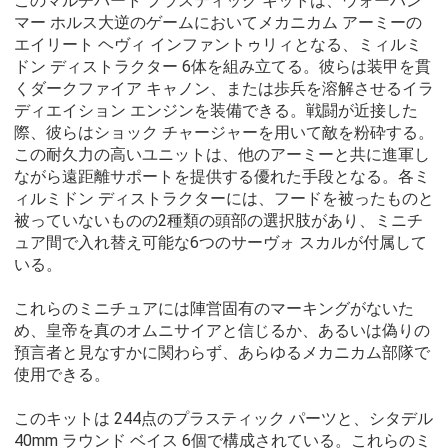
このマルチパート プラスティック キットは、ウォーハン
マー ホルス大逆のゲームにおいてメカニカム アーミーの
エイリート ヘヴィ インファントゥリィとなる、ミィルミ
ドン ディストラクター 6体を組み立てる。彼らは装甲を貫
くダークファイア キャノン、または歩兵を溶解させるイラ
ディエイション エンジンを装備できる。戦闘が近接した
際、彼らはショック チャージャーを用いて敵を粉砕する。
この耐久力の高いユニットは、他のアーミーと共に進軍し
ながら遠距離サポートを提供する優れた手段となる。各ミ
ィルミドン ディストラクターには、フードを被ったものと
被っていないものの2種類の頭部の選択肢があり、ミニチ
ュア間で入れ替え可能な6つのサーヴォ スカルが付属して
いる。
これらのミニチュアには陣営固有のマーキングがないた
め、皇帝を真のオムニサイアと信じるか、あるいは偽りの
預言者と見なすかに関わらず、あらゆるメカニカム部隊で
使用できる。
このキットは 244点のプラスティック パーツと、シタデル
40mm ラウンド ベイス 6個で構成されている。これらのミ