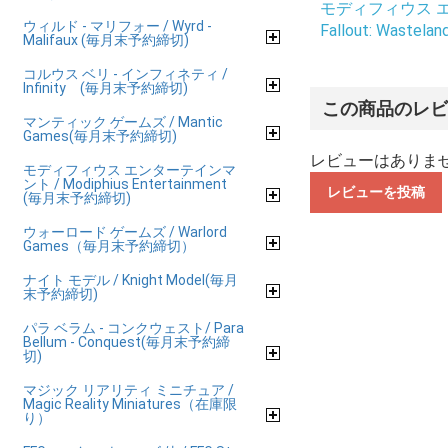
モディフィウス エンタ
ウィルド - マリフォー / Wyrd -
Fallout: Wastelan
Malifaux (毎月末予約締切)
コルウス ベリ - インフィネティ /
Infinity (毎月末予約締切)
この商品のレ
マンティック ゲームズ / Mantic
Games(毎月末予約締切)
レビューはありま
モディフィウス エンターテインマ
ント / Modiphius Entertainment
レビューを投稿
(毎月末予約締切)
ウォーロード ゲームズ / Warlord
Games（毎月末予約締切）
ナイト モデル / Knight Model(毎月
末予約締切)
パラ ベラム - コンクウェスト/ Para
Bellum - Conquest(毎月末予約締
切)
マジック リアリティ ミニチュア /
Magic Reality Miniatures（在庫限
り）