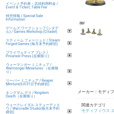
イベント予約券・店頭利用料金 /
Event & Ticket, Table Fee
特売情報 / Special Sale
Information
ゲームズ ワークショップ (シタデ
ル) / Games Workshop (Citadel)
スティーム フォージュド / Steam
Forged Games (毎月末予約締切)
プライヴェティア プレス /
Privateer Press (在庫限り)
ウォーマンガー ミニチュア /
Warmonger Miniatures （在庫限
り）
リーパー ミニチュア / Reaper
Miniture(6月31日予約締切)
メーカー：モディフ
キングダム デス / Kingdom
Death（在庫限り）
関連カテゴリ
ウォークレイダル ステューディエ
ウ / Warcradle Studio(毎月末予約
モディフィウス エンタ
締切)