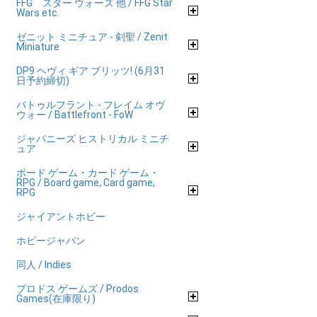
FFG スター ウォーズ 他 / FFG Star
Wars etc.
ゼニット ミニチュア - 剣聖 / Zenit
Miniature
DP9 ヘヴィ ギア ブリッツ! (6月31
日予約締切)
バトゥルフラント - フレイム オヴ
ウォー / Battlefront - FoW
ジャパニーズ ヒストリカル ミニチ
ュア
ボード ゲーム・カード ゲーム・
RPG / Board game, Card game,
RPG
ジャイアントホビー
ホビージャパン
同人 / Indies
プロドス ゲームズ / Prodos
Games(在庫限り)