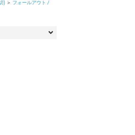
切)
＞
フォールアウト /