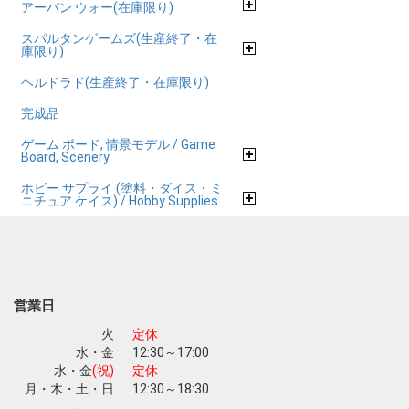
アーバン ウォー(在庫限り)
スパルタンゲームズ(生産終了・在
庫限り)
ヘルドラド(生産終了・在庫限り)
完成品
ゲーム ボード, 情景モデル / Game
Board, Scenery
ホビー サプライ (塗料・ダイス・ミ
ニチュア ケイス) / Hobby Supplies
営業日
火
定休
水・金
12:30～17:00
水・金
(祝)
定休
月・木・土・日
12:30～18:30