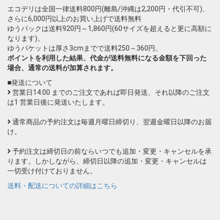
エコデリは全国一律送料800円(離島/沖縄は2,200円・代引不可)、
さらに6,000円以上のお買い上げで送料無料
ゆうパックは送料920円～1,860円(60サイズを超えると更に高額に
なります)。
ゆうパケットは厚さ3cmまでで送料250～360円。
ポイントを利用した結果、代金が送料無料になる金額を下回った
場合、通常の送料が加算されます。
■発送について
営業日14:00 までのご注文であれば即日発送、それ以降のご注文
は1 営業日後に発送いたします。
通常商品の予約注文は毎週月曜日締切り、翌週金曜日以降のお届
け。
予約注文は締切日の前ならいつでも追加・変更・キャンセルを承
ります。しかしながら、締切日以降の追加・変更・キャンセルは
一切受け付けておりません。
送料・配送についての詳細はこちら