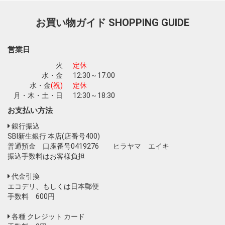
お買い物ガイド
SHOPPING GUIDE
お買い物を続ける
カートへ進む
営業日
火
定休
水・金
12:30～17:00
水・金
(祝)
定休
月・木・土・日
12:30～18:30
お支払い方法
銀行振込
SBI新生銀行 本店(店番号400)
普通預金 口座番号0419276 ヒラヤマ エイキ
振込手数料はお客様負担
代金引換
エコデリ、もしくは日本郵便
手数料 600円
各種 クレジット カード