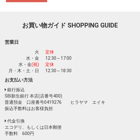
お買い物を続ける
カートへ進む
お買い物ガイド
SHOPPING GUIDE
営業日
火
定休
水・金
12:30～17:00
水・金
(祝)
定休
月・木・土・日
12:30～18:30
お支払い方法
銀行振込
SBI新生銀行 本店(店番号400)
普通預金 口座番号0419276 ヒラヤマ エイキ
振込手数料はお客様負担
代金引換
エコデリ、もしくは日本郵便
手数料 600円