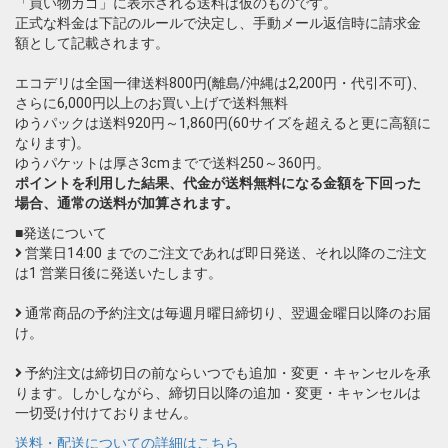
「買い物カゴ」に表示される送料は仮のものです。
正式な料金は下記のルールで決定し、手動メール返信時に請求金
額として記載されます。
エコデリは全国一律送料800円(離島/沖縄は2,200円・代引不可)、
さらに6,000円以上のお買い上げで送料無料
ゆうパックは送料920円～1,860円(60サイズを超えると更に高額に
なります)。
ゆうパケットは厚さ3cmまでで送料250～360円。
ポイントを利用した結果、代金が送料無料になる金額を下回った
場合、通常の送料が加算されます。
■発送について
営業日14:00 までのご注文であれば即日発送、それ以降のご注文
は1 営業日後に発送いたします。
通常商品の予約注文は毎週月曜日締切り、翌週金曜日以降のお届
け。
予約注文は締切日の前ならいつでも追加・変更・キャンセルを承
ります。しかしながら、締切日以降の追加・変更・キャンセルは
一切受け付けておりません。
送料・配送についての詳細はこちら