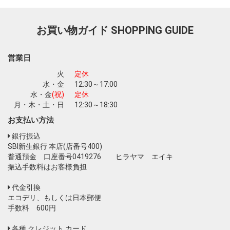
お買い物ガイド
SHOPPING GUIDE
お買い物を続ける
カートへ進む
営業日
火
定休
水・金
12:30～17:00
水・金
(祝)
定休
月・木・土・日
12:30～18:30
お支払い方法
銀行振込
SBI新生銀行 本店(店番号400)
普通預金 口座番号0419276 ヒラヤマ エイキ
振込手数料はお客様負担
代金引換
エコデリ、もしくは日本郵便
手数料 600円
各種 クレジット カード