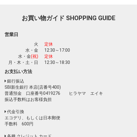
お買い物ガイド
SHOPPING GUIDE
お買い物を続ける
カートへ進む
営業日
火
定休
水・金
12:30～17:00
水・金
(祝)
定休
月・木・土・日
12:30～18:30
お支払い方法
銀行振込
SBI新生銀行 本店(店番号400)
普通預金 口座番号0419276 ヒラヤマ エイキ
振込手数料はお客様負担
代金引換
エコデリ、もしくは日本郵便
手数料 600円
各種 クレジット カード