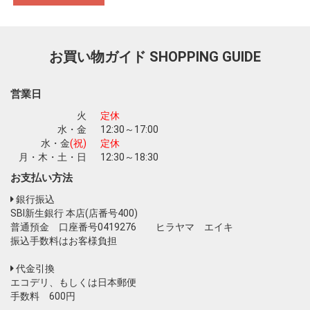
お買い物を続ける
カートへ進む
お買い物ガイド
SHOPPING GUIDE
営業日
火
定休
水・金
12:30～17:00
水・金
(祝)
定休
月・木・土・日
12:30～18:30
お支払い方法
銀行振込
SBI新生銀行 本店(店番号400)
普通預金 口座番号0419276 ヒラヤマ エイキ
振込手数料はお客様負担
代金引換
エコデリ、もしくは日本郵便
手数料 600円