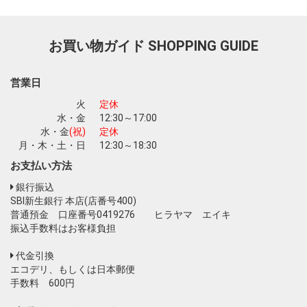
お買い物ガイド
SHOPPING GUIDE
お買い物を続ける
カートへ進む
営業日
火
定休
水・金
12:30～17:00
水・金
(祝)
定休
月・木・土・日
12:30～18:30
お支払い方法
銀行振込
SBI新生銀行 本店(店番号400)
普通預金 口座番号0419276 ヒラヤマ エイキ
振込手数料はお客様負担
代金引換
エコデリ、もしくは日本郵便
手数料 600円