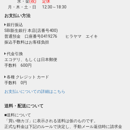
水・金
(祝)
定休
月・木・土・日
12:30～18:30
お支払い方法
銀行振込
SBI新生銀行 本店(店番号400)
普通預金 口座番号0419276 ヒラヤマ エイキ
振込手数料はお客様負担
代金引換
エコデリ、もしくは日本郵便
手数料 600円
各種 クレジット カード
手数料 0円
お支払いについての詳細はこちら
送料・配送について
■送料について
「買い物カゴ」に表示される送料は仮のものです。
正式な料金は下記のルールで決定し、手動メール返信時に請求金