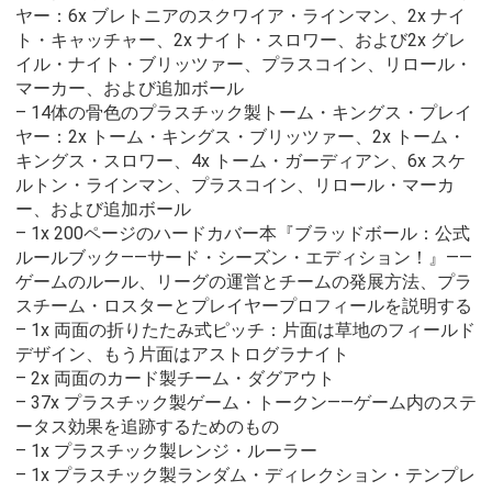
ヤー：6x ブレトニアのスクワイア・ラインマン、2x ナイ
ト・キャッチャー、2x ナイト・スロワー、および2x グレ
イル・ナイト・ブリッツァー、プラスコイン、リロール・
マーカー、および追加ボール
– 14体の骨色のプラスチック製トーム・キングス・プレイ
ヤー：2x トーム・キングス・ブリッツァー、2x トーム・
キングス・スロワー、4x トーム・ガーディアン、6x スケ
ルトン・ラインマン、プラスコイン、リロール・マーカ
ー、および追加ボール
– 1x 200ページのハードカバー本『ブラッドボール：公式
ルールブック――サード・シーズン・エディション！』――
ゲームのルール、リーグの運営とチームの発展方法、プラ
スチーム・ロスターとプレイヤープロフィールを説明する
– 1x 両面の折りたたみ式ピッチ：片面は草地のフィールド
デザイン、もう片面はアストログラナイト
– 2x 両面のカード製チーム・ダグアウト
– 37x プラスチック製ゲーム・トークン――ゲーム内のステ
ータス効果を追跡するためのもの
– 1x プラスチック製レンジ・ルーラー
– 1x プラスチック製ランダム・ディレクション・テンプレ