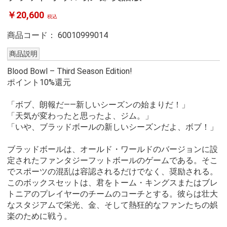
￥20,600
税込
商品コード：
60010999014
商品説明
Blood Bowl – Third Season Edition!
ポイント10%還元
「ボブ、朗報だ――新しいシーズンの始まりだ！」
「天気が変わったと思ったよ、ジム。」
「いや、ブラッドボールの新しいシーズンだよ、ボブ！」
ブラッドボールは、オールド・ワールドのバージョンに設
定されたファンタジーフットボールのゲームである。そこ
でスポーツの混乱は容認されるだけでなく、奨励される。
このボックスセットは、君をトーム・キングスまたはブレ
トニアのプレイヤーのチームのコーチとする。彼らは壮大
なスタジアムで栄光、金、そして熱狂的なファンたちの娯
楽のために戦う。