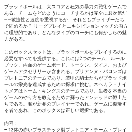
ブラッドボールは、大スコアと狂気の暴力の戦術ゲームで
ある。チームをどのようにコーチするかは完全に君次第だ
――敏捷性と速度を重視するか、それともブライザーたち
で固めるか？ リーグプレイとエキシビションマッチの両方
に理想的であり、どんなタイプのコーチにも何かしらの魅
力がある。
このボックスセットは、ブラッドボールをプレイするのに
必要なすべてを提供する。これには2つのチーム、ルール
ブック、両面のゲームボード、トークン、ダイス、および
ゲームアクセサリーが含まれる。ブリアンヌ・バロンズは
ブレトニアのチームであり、装甲の騎士たちがブラッドボ
ールの栄光を達成するための探求に挑む。ネヘカラ・ナイ
トメアはトーム・キングスのチームであり、生者を本当の
ゲームのやり方を教えるために蘇ったアンデッドの戦士た
ちである。君が新参のプレイヤーであれ、ゲームに復帰す
る者であれ、このボックスは正しい選択である。
内容：
– 12体の赤いプラスチック製ブレトニア・チーム・プレイ