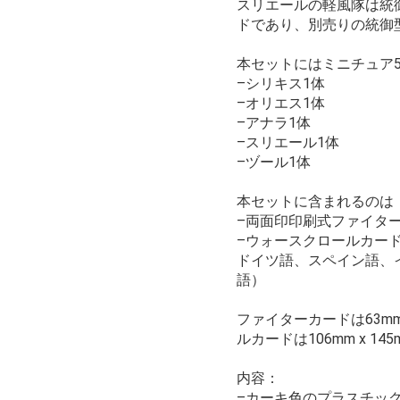
スリエールの軽風隊は統
ドであり、別売りの統御
本セットにはミニチュア
–シリキス1体
–オリエス1体
–アナラ1体
–スリエール1体
–ヅール1体
本セットに含まれるのは
–両面印印刷式ファイタ
–ウォースクロールカー
ドイツ語、スペイン語、
語）
ファイターカードは63mm
ルカードは106mm x 14
内容：
–カーキ色のプラスチック