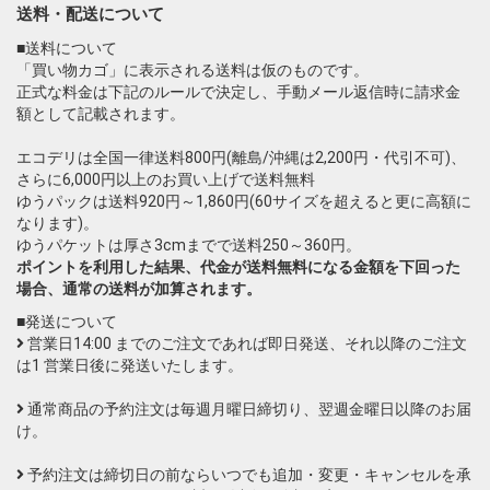
送料・配送について
■送料について
「買い物カゴ」に表示される送料は仮のものです。
正式な料金は下記のルールで決定し、手動メール返信時に請求金
額として記載されます。
エコデリは全国一律送料800円(離島/沖縄は2,200円・代引不可)、
さらに6,000円以上のお買い上げで送料無料
ゆうパックは送料920円～1,860円(60サイズを超えると更に高額に
なります)。
ゆうパケットは厚さ3cmまでで送料250～360円。
ポイントを利用した結果、代金が送料無料になる金額を下回った
場合、通常の送料が加算されます。
■発送について
営業日14:00 までのご注文であれば即日発送、それ以降のご注文
は1 営業日後に発送いたします。
通常商品の予約注文は毎週月曜日締切り、翌週金曜日以降のお届
け。
予約注文は締切日の前ならいつでも追加・変更・キャンセルを承