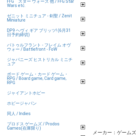
FFG スター ウォーズ 他 / FFG Star
Wars etc.
ゼニット ミニチュア - 剣聖 / Zenit
Miniature
DP9 ヘヴィ ギア ブリッツ! (6月31
日予約締切)
バトゥルフラント - フレイム オヴ
ウォー / Battlefront - FoW
ジャパニーズ ヒストリカル ミニチ
ュア
ボード ゲーム・カード ゲーム・
RPG / Board game, Card game,
RPG
ジャイアントホビー
ホビージャパン
同人 / Indies
プロドス ゲームズ / Prodos
Games(在庫限り)
メーカー：ゲームズ 