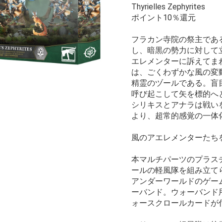
Thyrielles Zephyrites
ポイント10％還元
フラカン寺院の祭主であ
し、暗黒の勢力に対して
エレメンターに訴えてま
は、ごくわずかな風の変
精霊のヅールである。盲
呼び起こして矢を標的へ
シリキスとアナラは戦い
より、超常的感覚の一体
風のアエレメンターたち
本マルチパーツのプラス
ールの軽風隊を組み立てら
アンダーワールドのゲー
ーバンド。ウォーバンド
ォースクロールカードが