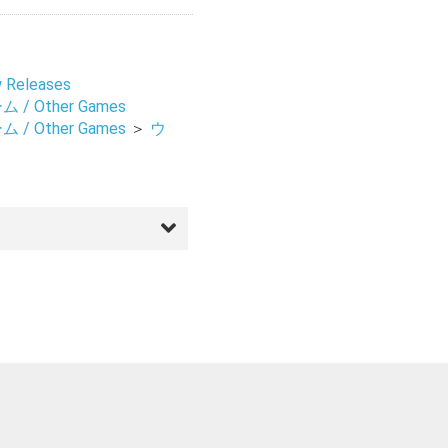
Releases
/ Other Games
/ Other Games
＞
ウ