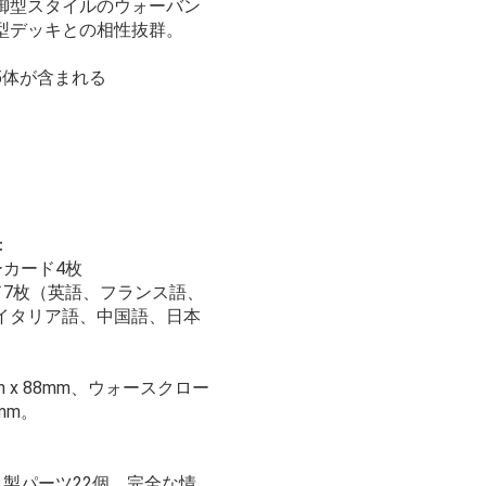
御型スタイルのウォーバン
型デッキとの相性抜群。
5体が含まれる
：
ーカード4枚
ド7枚（英語、フランス語、
イタリア語、中国語、日本
 x 88mm、ウォースクロー
5mm。
製パーツ22個、完全な情