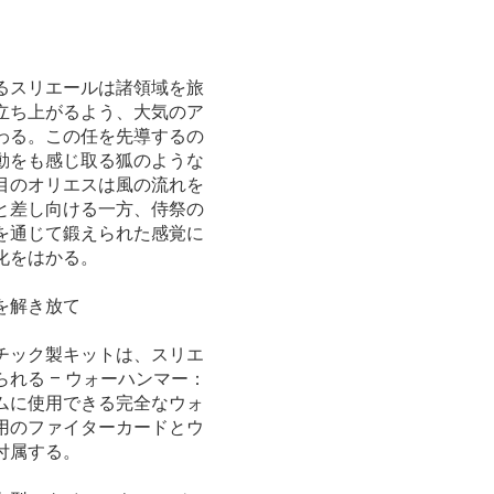
るスリエールは諸領域を旅
立ち上がるよう、大気のア
わる。この任を先導するの
動をも感じ取る狐のような
目のオリエスは風の流れを
と差し向ける一方、侍祭の
を通じて鍛えられた感覚に
化をはかる。
を解き放て
チック製キットは、スリエ
れる – ウォーハンマー：
ムに使用できる完全なウォ
用のファイターカードとウ
付属する。