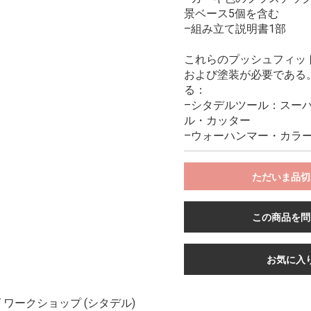
景ベース5個を含む
–組み立て説明書1部
これらのプッシュフィッ
および塗装が必要である
る：
–シタデルツール：スー
ル・カッター
お買い物を続ける
カートへ進む
–ウォーハンマー・カラー
ただいま品切
この商品を問
お気に入
ワークショップ (シタデル)