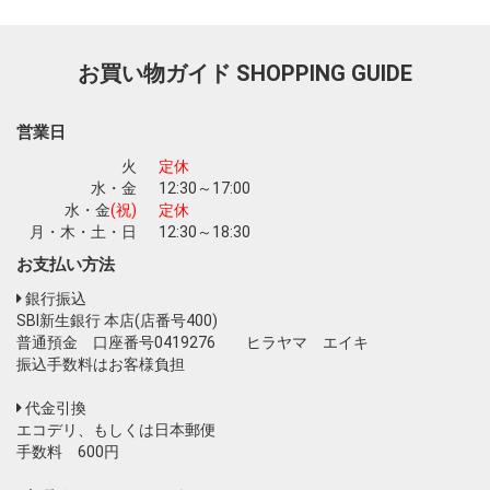
お買い物ガイド
SHOPPING GUIDE
お買い物を続ける
カートへ進む
営業日
火
定休
水・金
12:30～17:00
水・金
(祝)
定休
月・木・土・日
12:30～18:30
お支払い方法
銀行振込
SBI新生銀行 本店(店番号400)
普通預金 口座番号0419276 ヒラヤマ エイキ
振込手数料はお客様負担
代金引換
エコデリ、もしくは日本郵便
手数料 600円