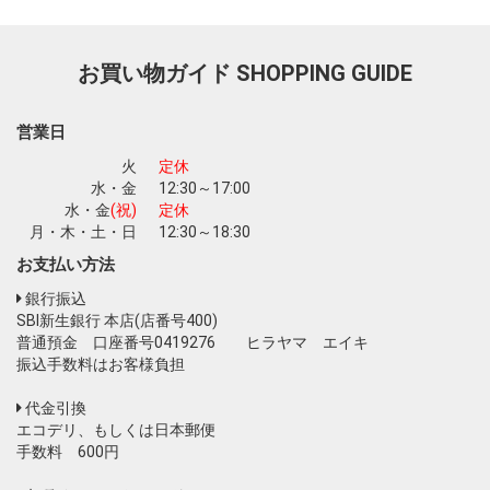
お買い物ガイド
SHOPPING GUIDE
お買い物を続ける
カートへ進む
営業日
火
定休
水・金
12:30～17:00
水・金
(祝)
定休
月・木・土・日
12:30～18:30
お支払い方法
銀行振込
SBI新生銀行 本店(店番号400)
普通預金 口座番号0419276 ヒラヤマ エイキ
振込手数料はお客様負担
代金引換
エコデリ、もしくは日本郵便
手数料 600円