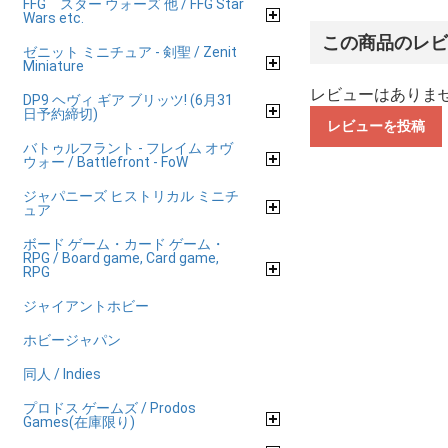
FFG スター ウォーズ 他 / FFG Star
Wars etc.
この商品のレ
ゼニット ミニチュア - 剣聖 / Zenit
Miniature
レビューはありま
DP9 ヘヴィ ギア ブリッツ! (6月31
日予約締切)
レビューを投稿
バトゥルフラント - フレイム オヴ
ウォー / Battlefront - FoW
ジャパニーズ ヒストリカル ミニチ
ュア
ボード ゲーム・カード ゲーム・
RPG / Board game, Card game,
RPG
ジャイアントホビー
ホビージャパン
同人 / Indies
プロドス ゲームズ / Prodos
Games(在庫限り)