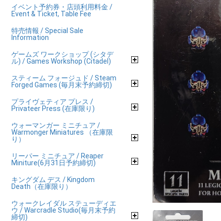
イベント予約券・店頭利用料金 /
Event & Ticket, Table Fee
特売情報 / Special Sale
Information
ゲームズ ワークショップ (シタデ
ル) / Games Workshop (Citadel)
スティーム フォージュド / Steam
Forged Games (毎月末予約締切)
プライヴェティア プレス /
Privateer Press (在庫限り)
ウォーマンガー ミニチュア /
Warmonger Miniatures （在庫限
り）
リーパー ミニチュア / Reaper
Miniture(6月31日予約締切)
キングダム デス / Kingdom
Death（在庫限り）
ウォークレイダル ステューディエ
ウ / Warcradle Studio(毎月末予約
締切)