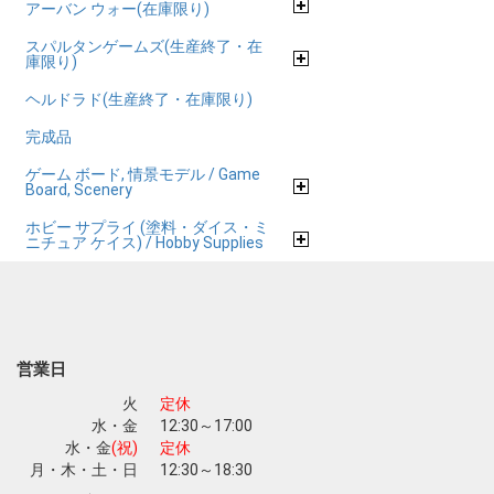
アーバン ウォー(在庫限り)
スパルタンゲームズ(生産終了・在
庫限り)
ヘルドラド(生産終了・在庫限り)
完成品
ゲーム ボード, 情景モデル / Game
Board, Scenery
ホビー サプライ (塗料・ダイス・ミ
ニチュア ケイス) / Hobby Supplies
営業日
火
定休
水・金
12:30～17:00
水・金
(祝)
定休
月・木・土・日
12:30～18:30