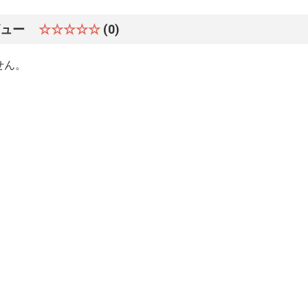
ビュー
☆☆☆☆☆
(0)
せん。
お買い物を続ける
カートへ進む