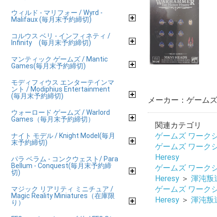
ウィルド - マリフォー / Wyrd -
Malifaux (毎月末予約締切)
コルウス ベリ - インフィネティ /
Infinity (毎月末予約締切)
マンティック ゲームズ / Mantic
Games(毎月末予約締切)
モディフィウス エンターテインマ
ント / Modiphius Entertainment
(毎月末予約締切)
メーカー：ゲームズ 
ウォーロード ゲームズ / Warlord
Games（毎月末予約締切）
関連カテゴリ
ゲームズ ワークショップ
ナイト モデル / Knight Model(毎月
末予約締切)
ゲームズ ワークショップ
Heresy
パラ ベラム - コンクウェスト/ Para
Bellum - Conquest(毎月末予約締
ゲームズ ワークショップ
切)
Heresy
＞
渾沌叛逆兵団
ゲームズ ワークショップ
マジック リアリティ ミニチュア /
Magic Reality Miniatures（在庫限
Heresy
＞
渾沌叛逆兵団
り）