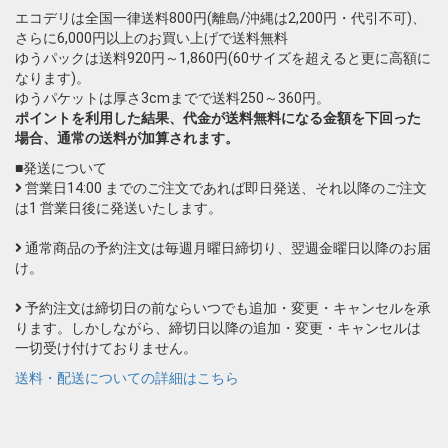
エコデリは全国一律送料800円(離島/沖縄は2,200円・代引不可)、
さらに6,000円以上のお買い上げで送料無料
ゆうパックは送料920円～1,860円(60サイズを超えると更に高額に
なります)。
ゆうパケットは厚さ3cmまでで送料250～360円。
ポイントを利用した結果、代金が送料無料になる金額を下回った
場合、通常の送料が加算されます。
■発送について
営業日14:00 までのご注文であれば即日発送、それ以降のご注文
は1 営業日後に発送いたします。
通常商品の予約注文は毎週月曜日締切り、翌週金曜日以降のお届
け。
予約注文は締切日の前ならいつでも追加・変更・キャンセルを承
ります。しかしながら、締切日以降の追加・変更・キャンセルは
一切受け付けておりません。
送料・配送についての詳細はこちら